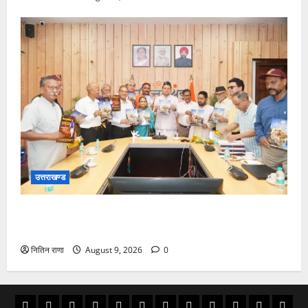
उत्तराखण्ड
मुख्यमंत्री ने उत्तराखण्ड क्षत्रिय कल्याण समिति की वेबसाइट
एवं क्षत्रिय जागरण स्मारिका का किया विमोचन
नितिन राणा
August 9, 2026
0
अल्मोड़ा
उत्तराखण्ड
उधम
काशीपुर
चमोली
चम्पावत
टिहरी
देहरादून
पिथौरागढ़
पौड़ी
बागेश्वर
रूद्रपु