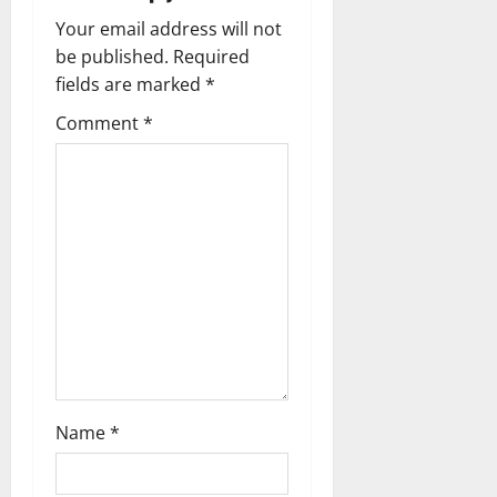
v
Your email address will not
i
be published.
Required
g
fields are marked
*
Comment
*
a
t
i
o
n
Name
*