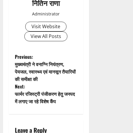
नितिन राणा
v
Administrator
i
Visit Website
g
View All Posts
a
t
P
Previous:
मुख्यमंत्री ने वनाग्नि नियंत्रण,
i
o
पेयजल, स्वास्थ्य एवं मानसून तैयारियों
की समीक्षा की
o
s
Next:
n
t
फार्मर रजिस्ट्री पंजीकरण हेतु जनपद
में लगाए जा रहे विशेष कैंप
n
a
Leave a Reply