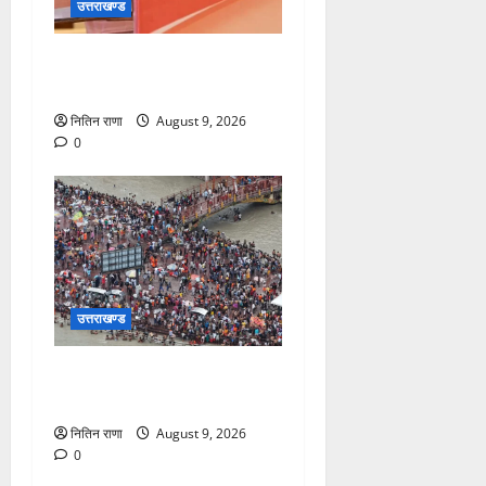
उत्तराखण्ड
सीएम धामी करेंगे युवा विद्यार्थियों’
से सीधा संवाद
नितिन राणा
August 9, 2026
0
उत्तराखण्ड
डाक कांवड़ यात्रा में उमड़ रहा है
आस्था का सैलाब
नितिन राणा
August 9, 2026
0