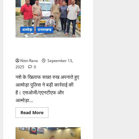
अदालत
में
रिकॉर्ड
समझौते
अल्मोड़ा
उत्तराखण्ड
3.38 लाख की स्मैक ले जा रहा था
टैक्सी ड्राइवर, पुलिस के हत्थे चढ़ा
Nitin Rana
September 13,
2025
0
नशे के खिलाफ सख्त रुख अपनाते हुए
अल्मोड़ा पुलिस ने बड़ी कार्रवाई की
है। एसओजी/एएनटीएफ और
अल्मोड़ा...
Read
Read More
more
about
3.38
लाख
की
स्मैक