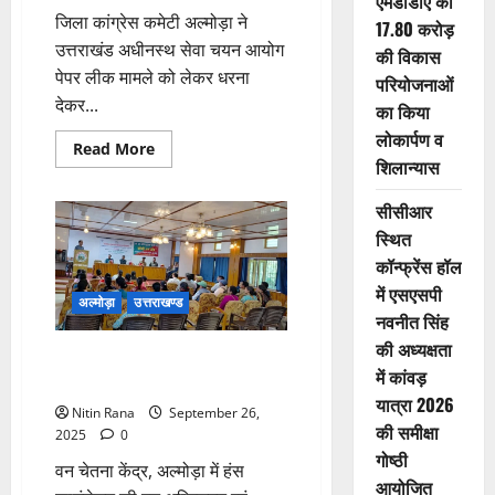
एमडीडीए की
जिला कांग्रेस कमेटी अल्मोड़ा ने
17.80 करोड़
उत्तराखंड अधीनस्थ सेवा चयन आयोग
की विकास
पेपर लीक मामले को लेकर धरना
परियोजनाओं
देकर...
का किया
लोकार्पण व
Read
Read More
more
शिलान्यास
about
कांग्रेस
सीसीआर
की
मांग:
स्थित
मुख्यमंत्री
और
कॉन्फ्रेंस हॉल
आयोग
अध्यक्ष
में एसएसपी
नैतिकता
अल्मोड़ा
उत्तराखण्ड
के
नवनीत सिंह
आधार
की अध्यक्षता
पर
एसडीआरएफ ने दी अग्नि सुरक्षा और
दें
में कांवड़
इस्तीफा
बचाव की तकनीकी जानकारी
यात्रा 2026
Nitin Rana
September 26,
की समीक्षा
2025
0
गोष्ठी
वन चेतना केंद्र, अल्मोड़ा में हंस
आयोजित