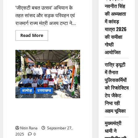
नवनीत सिंह
‘जीएसटी बचत उत्सव’ अभियान के
की अध्यक्षता
तहत सांसद और सड़क परिवहन एवं
में कांवड़
राजमार्ग राज्य मंत्री अजय टम्टा ने...
यात्रा 2026
Read
Read More
की समीक्षा
more
about
गोष्ठी
व्यापारियों
आयोजित
ने
किया
केंद्र
रात्रि ड्यूटी
सरकार
के
में तैनात
फैसले
का
पुलिसकर्मियों
स्वागत,
मंत्री
को रिफ्लेक्टिव
अल्मोड़ा
उत्तराखण्ड
को
टेप जैकेट
भेंट
की
निभा रही
मिठाई
कांग्रेस की मांग: मुख्यमंत्री और
अहम भूमिका
आयोग अध्यक्ष नैतिकता के आधार पर
दें इस्तीफा
मुख्यमंत्री
Nitin Rana
September 27,
धामी ने
2025
0