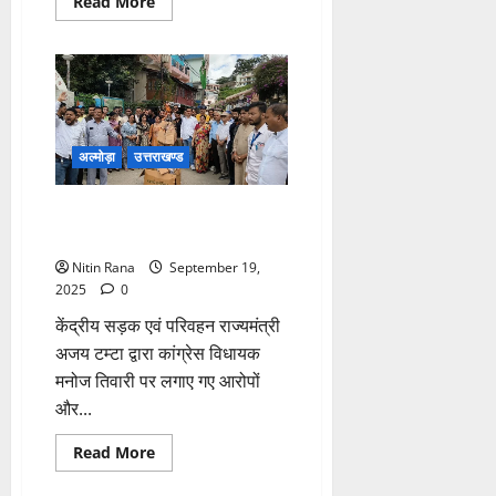
Read
Read More
more
about
शिक्षा
विभाग
के
खिलाफ
अतिथि
शिक्षकों
का
प्रदर्शन
अल्मोड़ा
उत्तराखण्ड
तेज
भूपेंद्र भोज बोले – मंत्री जिम्मेदारियों
से भाग रहे हैं
Nitin Rana
September 19,
2025
0
केंद्रीय सड़क एवं परिवहन राज्यमंत्री
अजय टम्टा द्वारा कांग्रेस विधायक
मनोज तिवारी पर लगाए गए आरोपों
और...
Read
Read More
more
about