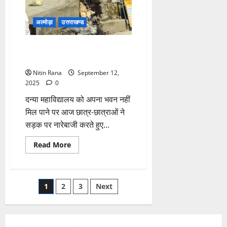
अल्मोड़ा
उत्तराखण्ड
25 साल पुराने भवन में संचालित हो
रहा महाविद्यालय, सुविधाओं का अभाव
Nitin Rana
September 12,
2025
0
दन्या महाविद्यालय को अपना भवन नहीं
मिल पाने पर आज छात्र-छात्राओं ने
सड़क पर नारेबाजी करते हुए...
Read
Read More
more
about
25
साल
पुराने
Posts
1
2
3
Next
भवन
में
संचालित
pagination
हो
रहा
महाविद्यालय,