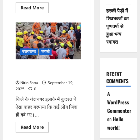
Read
Read More
हरकी पैड़ी में
more
about
शिवभक्तों का
चमोली
दौरे
पुष्पवर्षा से
पर
हुआ भव्य
सीएम
धामी,
स्वागत
आपदा
पीड़ितों
को
उत्तराखण्ड
चमोली
दी
सहायता
का
कुंवर सिंह का चमत्कारी रेस्क्यू,
आश्वासन
RECENT
परिजन अब भी मलबे में दबे
COMMENTS
Nitin Rana
September 19,
2025
0
A
जिले के नंदानगर इलाके में कुदरत ने
WordPress
ऐसा कहर बरपाया कि कई लोग जिंदा
Commenter
ही दबे गए।...
on
Hello
Read
world!
Read More
more
about
कुंवर