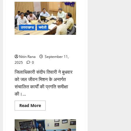
सिंह
का
चमत्कारी
रेस्क्यू,
परिजन
अब
उत्तराखण्ड
चमोली
भी
मलबे
में
दबे
गुणवत्ता और पारदर्शिता पर विशेष ध्यान
देने के निर्देश
Nitin Rana
September 11,
2025
0
जिलाधिकारी संदीप तिवारी ने बुधवार
को जल जीवन मिशन के अन्तर्गत
संचालित कार्यों की प्रगति समीक्षा
की।...
Read
Read More
more
about
गुणवत्ता
और
पारदर्शिता
पर