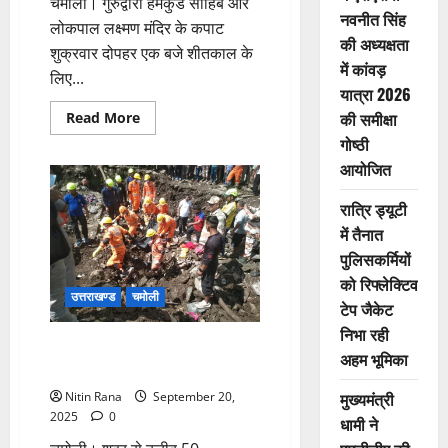
चमोली। गुरुद्वारा हेमकुंड साहिब और
नवनीत सिंह
लोकपाल लक्ष्मण मंदिर के कपाट
की अध्यक्षता
शुक्रवार दोपहर एक बजे शीतकाल के
में कांवड़
लिए...
यात्रा 2026
Read
की समीक्षा
Read More
more
गोष्ठी
about
गुरुद्वारा
आयोजित
साहिब
और
मंदिर
रात्रि ड्यूटी
की
फूलों
में तैनात
से
भव्य
पुलिसकर्मियों
सजावट
को रिफ्लेक्टिव
उत्तराखण्ड
चमोली
टेप जैकेट
निभा रही
कुंतरी में कहर की कहानी, मां-बेटों की
अहम भूमिका
लाश ने रुला सबको दिया
मुख्यमंत्री
Nitin Rana
September 20,
2025
0
धामी ने