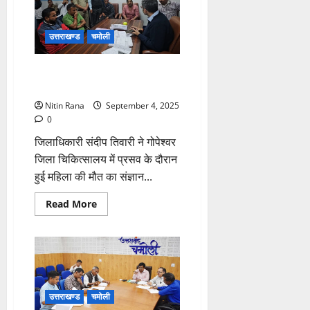
विशेष
ध्यान
देने
के
उत्तराखण्ड
चमोली
निर्देश
मुख्य चिकित्सा अधीक्षक से ली घटना
की विस्तृत जानकारी
Nitin Rana
September 4, 2025
0
जिलाधिकारी संदीप तिवारी ने गोपेश्वर
जिला चिकित्सालय में प्रसव के दौरान
हुई महिला की मौत का संज्ञान...
Read
Read More
more
about
मुख्य
चिकित्सा
अधीक्षक
से
ली
घटना
की
उत्तराखण्ड
चमोली
विस्तृत
जानकारी