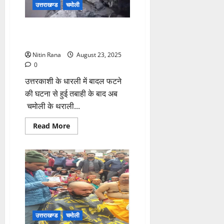
उत्तराखण्ड
चमोली
एसडीएम आवास समेत तहसील परिसर
को भारी नुकसान
Nitin Rana
August 23, 2025
0
उत्तरकाशी के धारली में बादल फटने
की घटना से हुई तबाही के बाद अब
चमोली के थराली...
Read
Read More
more
about
एसडीएम
आवास
समेत
तहसील
परिसर
को
भारी
नुकसान
उत्तराखण्ड
चमोली