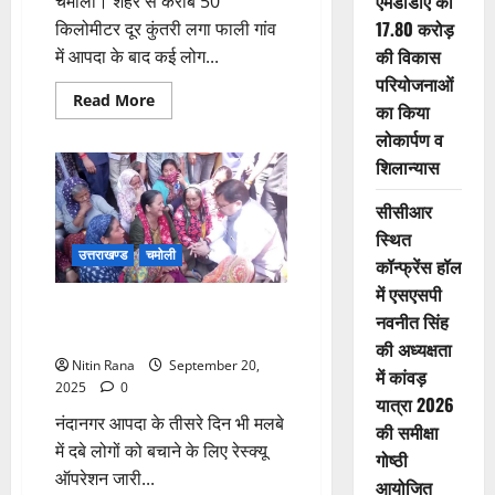
एमडीडीए की
चमोली। शहर से करीब 50
17.80 करोड़
किलोमीटर दूर कुंतरी लगा फाली गांव
की विकास
में आपदा के बाद कई लोग...
परियोजनाओं
Read
Read More
का किया
more
about
लोकार्पण व
कुंतरी
में
शिलान्यास
कहर
की
कहानी,
सीसीआर
मां-
स्थित
बेटों
की
उत्तराखण्ड
चमोली
कॉन्फ्रेंस हॉल
लाश
ने
में एसएसपी
रुला
चमोली दौरे पर सीएम धामी, आपदा
सबको
नवनीत सिंह
दिया
पीड़ितों को दी सहायता का आश्वासन
की अध्यक्षता
Nitin Rana
September 20,
में कांवड़
2025
0
यात्रा 2026
नंदानगर आपदा के तीसरे दिन भी मलबे
की समीक्षा
में दबे लोगों को बचाने के लिए रेस्क्यू
गोष्ठी
ऑपरेशन जारी...
आयोजित