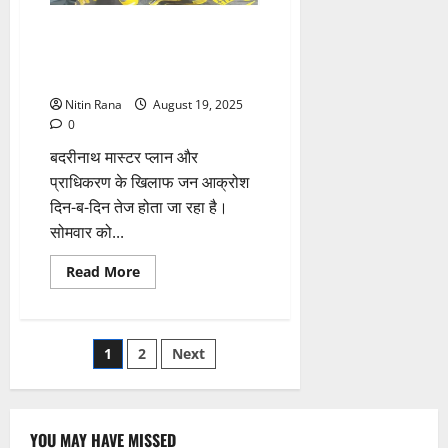
संयुक्त बद्रीश समिति के बैनर तले
प्रदर्शन, गूंजे ‘मास्टर प्लान वापस लो’
के नारे
Nitin Rana
August 19, 2025
0
बदरीनाथ मास्टर प्लान और
प्राधिकरण के खिलाफ जन आक्रोश
दिन-ब-दिन तेज होता जा रहा है।
सोमवार को...
Read
Read More
more
about
संयुक्त
बद्रीश
समिति
Posts
1
2
Next
के
बैनर
तले
pagination
प्रदर्शन,
गूंजे
‘मास्टर
YOU MAY HAVE MISSED
प्लान