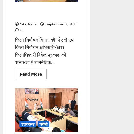
उप जिला निर्वाचन अधिकारी ने बताया
केंद्रों के बदलाव का कारण
Nitin Rana
September 2, 2025
0
जिला निर्वाचन विभाग की ओर से उप
जिला निर्वाचन अधिकारी/अपर
जिलाधिकारी विवेक प्रकाश की
अध्यक्षता में राजनैतिक...
Read
Read More
more
about
उप
जिला
निर्वाचन
अधिकारी
ने
बताया
केंद्रों
के
बदलाव
का
उत्तराखण्ड
चमोली
कारण