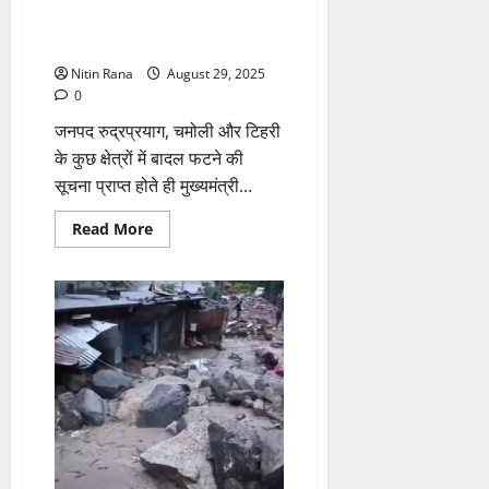
सीएम धामी ने राहत एवं बचाव कार्यों में
तेजी लाने पर दिया जोर
Nitin Rana
August 29, 2025
0
जनपद रुद्रप्रयाग, चमोली और टिहरी
के कुछ क्षेत्रों में बादल फटने की
सूचना प्राप्त होते ही मुख्यमंत्री...
Read
Read More
more
about
सीएम
धामी
ने
राहत
एवं
बचाव
कार्यों
में
तेजी
लाने
पर
दिया
जोर