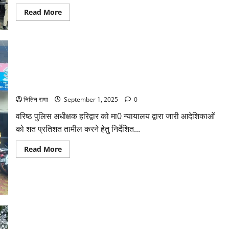
Read
Read More
more
about
लूटी
गई
चैन
और
तमंचा
सहित
आरोपी
ऋतिक
पुलिस टीम में उप निरीक्षक कांता प्रसाद सहित अन्य अधिकारी शामिल
गिरफ्तार
नितिन राणा
September 1, 2025
0
वरिष्ठ पुलिस अधीक्षक हरिद्वार को मा0 न्यायालय द्वारा जारी आदेशिकाओं
को शत प्रतिशत तामील करने हेतु निर्देशित...
Read
Read More
more
about
पुलिस
टीम
में
उप
निरीक्षक
कांता
प्रसाद
सहित
अन्य