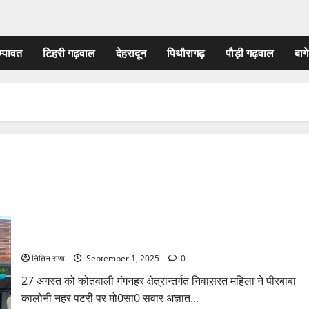
म्पावत
टिहरी गढ़वाल
देहरादून
पिथौरागढ़
पौड़ी गढ़वाल
बागे
लूटी गई चैन और तमंचा सहित आरोपी ऋतिक गिरफ्तार
नितिन राणा
September 1, 2025
0
27 अगस्त को कोतवाली गंगनहर क्षेत्रान्तर्गत निवासरत महिला ने पीरबाबा
कालोनी नहर पटरी पर मो0सा0 सवार अज्ञात...