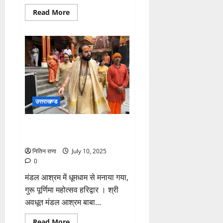
Read
Read More
more
about
भविष्य
की
तकनीकों
से
परिचित
हों
छात्र,
विज्ञान
के
क्षेत्र
उत्तराखण्ड
में
करें
भारत
का
गुरू के प्रति आभार व्यक्त करने का
नाम
पर्व है गुरु पूर्णिमा: डॉ संतोषानंद देव
रोशन
:
मुकुल
नितिन राणा
July 10, 2025
चौहान
0
मंडल आश्रम में धूमधाम से मनाया गया,
गुरू पूर्णिमा महोत्सव हरिद्वार । श्री
अवधूत मंडल आश्रम बाबा...
Read
Read More