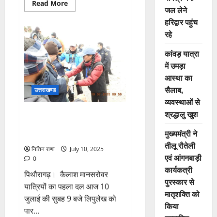
Read
Read More
जल लेने
more
about
हरिद्वार पहुंच
आगामी
26
रहे
जुलाई
को
कारगिल
कांवड़ यात्रा
विजय
दिवस
में उमड़ा
पूरे
आस्था का
जनपद
में
सैलाब,
उत्तराखण्ड
सम्मान
के
व्यवस्थाओं से
साथ
मनाया
श्रद्धालु खुश
कैलाश मानसरोवर यात्रियों का पहला
जाएगा
दल आज लिपुलेख को पार कर चीन
डीएम
मुख्यमंत्री ने
क्षेत्र में प्रवेश कर चुका
तीलू रौतेली
नितिन राणा
July 10, 2025
एवं आंगनबाड़ी
0
कार्यकत्री
पिथौरागढ़। कैलाश मानसरोवर
पुरस्कार से
यात्रियों का पहला दल आज 10
मातृशक्ति को
जुलाई की सुबह 9 बजे लिपुलेख को
किया
पार...