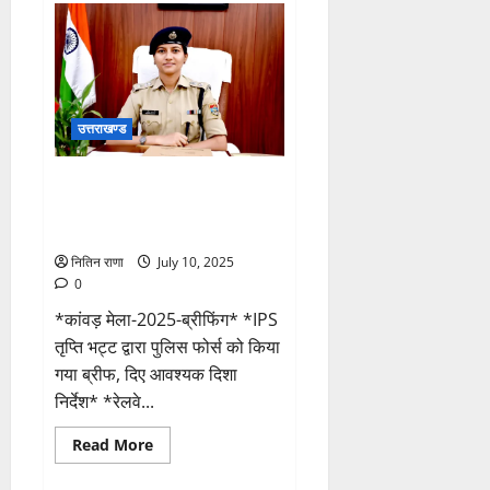
के
निर्देश
पर
आपदाग्रस्त
अंतिम
गांव
बटोली
दौरे
उत्तराखण्ड
पर
प्रथम
पंक्ति
में
IPS तृप्ति भट्ट द्वारा पुलिस फोर्स को
पहुचें
किया गया ब्रीफ, दिए आवश्यक दिशा
डीएम
निर्देश
नितिन राणा
July 10, 2025
0
*कांवड़ मेला-2025-ब्रीफिंग* *IPS
तृप्ति भट्ट द्वारा पुलिस फोर्स को किया
गया ब्रीफ, दिए आवश्यक दिशा
निर्देश* *रेलवे...
Read
Read More
more
about
IPS