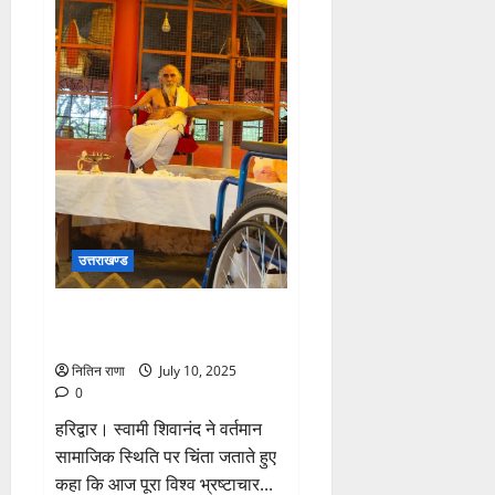
ही
नहीं,
गुरु
सिखाता
जीवन
ज्ञान”:
मुकुल
चौहान
उत्तराखण्ड
शिक्षा व्यवस्था से संस्कार और आत्मिक
विकास लुप्त: स्वामी शिवानंद
नितिन राणा
July 10, 2025
0
हरिद्वार। स्वामी शिवानंद ने वर्तमान
सामाजिक स्थिति पर चिंता जताते हुए
कहा कि आज पूरा विश्व भ्रष्टाचार...