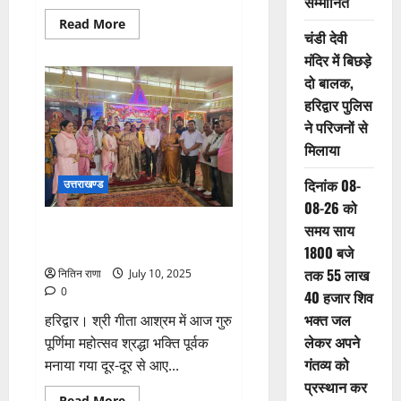
सम्मानित
Read
Read More
चंडी देवी
more
about
मंदिर में बिछड़े
कैलाश
मानसरोवर
दो बालक,
यात्रियों
का
हरिद्वार पुलिस
पहला
दल
ने परिजनों से
आज
मिलाया
लिपुलेख
को
पार
दिनांक 08-
उत्तराखण्ड
कर
चीन
08-26 को
क्षेत्र
में
समय साय
श्री गीता आश्रम में आज गुरु पूर्णिमा
प्रवेश
महोत्सव श्रद्धा भक्ति पूर्वक मनाया गया
कर
1800 बजे
चुका
तक 55 लाख
नितिन राणा
July 10, 2025
0
40 हजार शिव
भक्त जल
हरिद्वार। श्री गीता आश्रम में आज गुरु
लेकर अपने
पूर्णिमा महोत्सव श्रद्धा भक्ति पूर्वक
गंतव्य को
मनाया गया दूर-दूर से आए...
प्रस्थान कर
Read
Read More