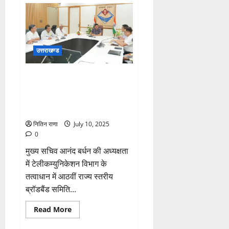
तृप्ति
भट्ट
द्वारा
पुलिस
फोर्स
को
किया
उत्तराखण्ड
गया
ब्रीफ,
दिए
मुख्य सचिव की अध्यक्षता में
आवश्यक
दिशा
टेलीकम्युनिकेशन विभाग के तत्वाधान
निर्देश
में आठवीं राज्य स्तरीय ब्रॉडबैंड
समिति की बैठक आयोजित की गई
नितिन राणा
July 10, 2025
0
मुख्य सचिव आनंद बर्धन की अध्यक्षता
में टेलीकम्युनिकेशन विभाग के
तत्वाधान में आठवीं राज्य स्तरीय
ब्रॉडबैंड समिति...
Read
Read More
more
about