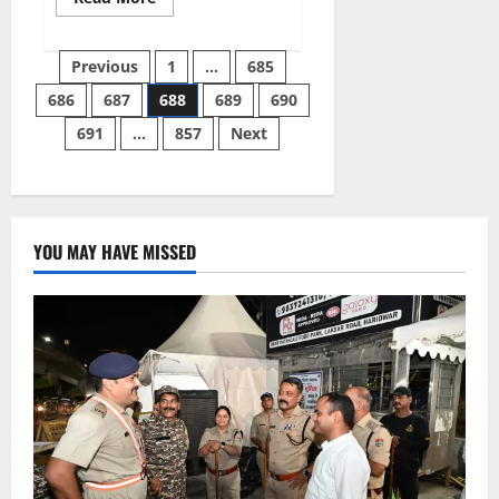
more
about
गुरू
Posts
के
Previous
1
…
685
प्रति
आभार
686
687
688
689
690
pagination
व्यक्त
करने
691
…
857
Next
का
पर्व
है
गुरु
पूर्णिमा:
डॉ
संतोषानंद
देव
YOU MAY HAVE MISSED