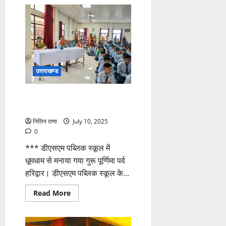
मुख्य
सचिव
की
अध्यक्षता
में
टेलीकम्युनिकेशन
विभाग
के
तत्वाधान
में
उत्तराखण्ड
आठवीं
राज्य
स्तरीय
ब्रॉडबैंड
अक्षर ज्ञान ही नहीं, गुरु सिखाता जीवन
समिति
ज्ञान”: मुकुल चौहान
की
बैठक
आयोजित
नितिन राणा
July 10, 2025
की
0
गई
*** डीएसएम पब्लिक स्कूल में
धूमधाम से मनाया गया गुरू पूर्णिमा पर्व
हरिद्वार। डीएसएम पब्लिक स्कूल के...
Read
Read More
more
about
अक्षर
ज्ञान