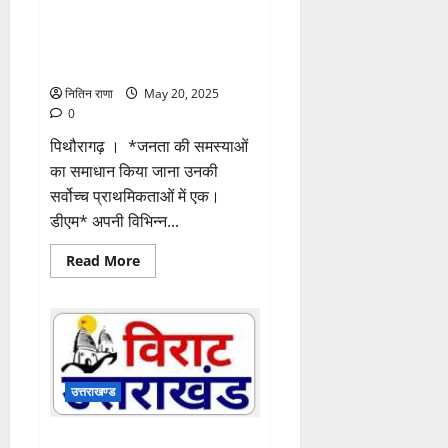
जनता की समस्याओं का समाधान
किया जाना उनकी सर्वोच्च
प्राथमिकताओं में एक:डीएम
नितिन राणा
May 20, 2025
0
पिथौरागढ़ । *जनता की समस्याओं
का समाधान किया जाना उनकी
सर्वोच्च प्राथमिकताओं में एक।
डीएम* अपनी विभिन्न...
Read
Read More
more
about
जनता
की
समस्याओं
का
समाधान
किया
जाना
उत्तराखण्ड
उनकी
सर्वोच्च
प्राथमिकताओं
स्पोर्ट्स हॉस्टल एवं स्पोर्ट्स कॉलेज में
में