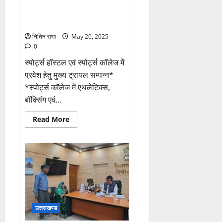
-जीवन
रक्षा”
स्पोर्ट्स हॉस्टल एवं स्पोर्ट्स कॉलेज में
अभियान
का
प्रवेश हेतु मुख्य ट्रायल सम्पन्न
आयोजन
किया
नितिन राणा
May 20, 2025
गया
0
स्पोर्ट्स हॉस्टल एवं स्पोर्ट्स कॉलेज में
प्रवेश हेतु मुख्य ट्रायल सम्पन्न*
*स्पोर्ट्स कॉलेज में एथलेटिक्स,
बॉक्सिंग एवं...
Read
Read More
more
about
स्पोर्ट्स
हॉस्टल
एवं
स्पोर्ट्स
कॉलेज
में
प्रवेश
हेतु
मुख्य
ट्रायल
उत्तराखण्ड
सम्पन्न