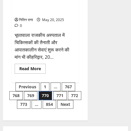
शौर्य
श्यामपुर कांगड़ी को ब्लॉक बनाने की
सम्मान
यात्रा”
मांग
आयोजित
की
नितिन राणा
May 20, 2025
गई
0
भूपतवाला राजकीय अस्पताल में
चिकित्सकों की तैनाती और
आपातकालीन सेवाएं शुरू करने की
मांग भी कीहरिद्वार, 20...
Read
Read More
more
about
महंत
Posts
शुभम
Previous
1
…
767
गिरी
ने
768
769
770
771
772
pagination
की
लालढांग
773
…
854
Next
या
श्यामपुर
कांगड़ी
को
ब्लॉक
बनाने
की