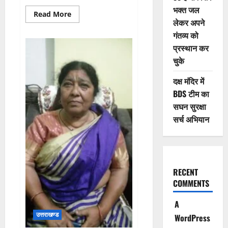
भक्त जल
Read
Read More
more
लेकर अपने
about
गंतव्य को
सीएम
धामी
प्रस्थान कर
ने
नगर
चुके
निगम
महापौर
एवं
दक्ष मंदिर में
नगर
पालिका
BDS टीम का
अध्यक्षों
सघन सुरक्षा
से
संवाद
सर्च अभियान
किया
RECENT
COMMENTS
A
उत्तराखण्ड
WordPress