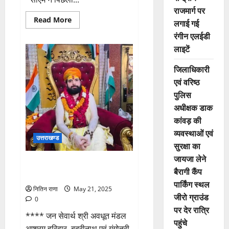
राजमार्ग पर
Read
Read More
लगाई गई
more
about
रंगीन एलईडी
सीएम
लाइटें
हेल्पलाइन
–
मुख्यमंत्री
जिलाधिकारी
ने
शिकायतकर्ताओं
एवं वरिष्ठ
से
पूछा
पुलिस
आपका
काम
अधीक्षक डाक
हुआ
कांवड़ की
कि
नहीं?
व्यवस्थाओं एवं
उत्तराखण्ड
सुरक्षा का
जायजा लेने
दान की महिमा अपरंपार, दानी को पूजे
बैरागी कैंप
संसार: संतोषानंद देव
पार्किंग स्थल
नितिन राणा
May 21, 2025
जीरो ग्राउंड
0
पर देर रात्रि
**** जन सेवार्थ श्री अवधूत मंडल
पहुंचे
आश्रम हरिद्वार, बद्रीनाथ एवं गंगोत्री