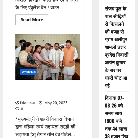
के लिए एंबुलेंस वैन / वाटर...
संजय पुल के
पास सीढ़ियों
Read
Read More
से फिसलने
more
about
की वजह से
दान
की
ग्राम अलीपुर
महिमा
अपरंपार,
शामली उत्तर
दानी
प्रदेश निवासी
को
पूजे
आर्यन कुमार
संसार:
संतोषानंद
के सर पर
देव
उत्तराखण्ड
गहरी चोट आ
गई
सीएम धामी ने नगर निगम महापौर एवं
नगर पालिका अध्यक्षों से संवाद किया
दिनांक 07-
नितिन राणा
May 20, 2025
08-26 को
0
समय साय
*मुख्यमंत्री ने शहरी विकास विभाग
1800 बजे
द्वारा महिला स्वयं सहायता समूहों की
तक 44 लाख
सहायता हेतु तैयार तीन वेब पोर्टल...
38 हजार शिव