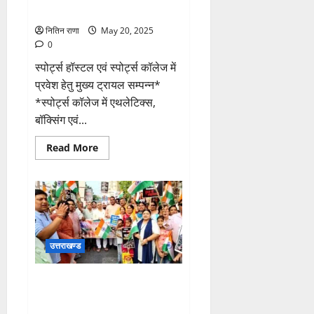
एक:डीएम
प्रवेश हेतु मुख्य ट्रायल सम्पन्न
नितिन राणा
May 20, 2025
0
स्पोर्ट्स हॉस्टल एवं स्पोर्ट्स कॉलेज में
प्रवेश हेतु मुख्य ट्रायल सम्पन्न*
*स्पोर्ट्स कॉलेज में एथलेटिक्स,
बॉक्सिंग एवं...
Read
Read More
more
about
स्पोर्ट्स
हॉस्टल
एवं
स्पोर्ट्स
कॉलेज
में
प्रवेश
हेतु
उत्तराखण्ड
मुख्य
ट्रायल
सम्पन्न
विधायक सविता कपूर एवं राजपुर
विधानसभा के विधायक खजान दास के
मार्गदर्शन में “तिरंगा शौर्य सम्मान