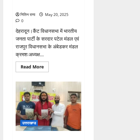
यात्रा” आयोजित की गई
नितिन राणा
May 20, 2025
0
देहरादून।कैंट विधानसभा में भारतीय
जनता पार्टी के सरदार पटेल मंडल एवं
राजपुर विधानसभा के अंबेडकर मंडल
क्रमशःअध्यक्ष...
Read
Read More
more
about
विधायक
सविता
कपूर
एवं
राजपुर
विधानसभा
के
विधायक
खजान
दास
उत्तराखण्ड
के
मार्गदर्शन
में
“तिरंगा
महंत शुभम गिरी ने की लालढांग या