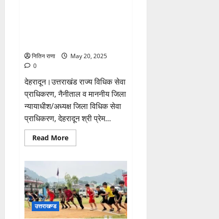
सुनी
जिला विधिक सेवा प्राधिकरण
फरियाद
देहरादून डुँगराकोटी द्वारा “सड़क
सुरक्षा -जीवन रक्षा” अभियान का
आयोजन किया गया
नितिन राणा
May 20, 2025
0
देहरादून।उत्तराखंड राज्य विधिक सेवा
प्राधिकरण, नैनीताल व माननीय जिला
न्यायाधीश/अध्यक्ष जिला विधिक सेवा
प्राधिकरण, देहरादून श्री प्रेम...
Read
Read More
more
about
जिला
विधिक
सेवा
प्राधिकरण
देहरादून
डुँगराकोटी
द्वारा
“सड़क
उत्तराखण्ड
सुरक्षा