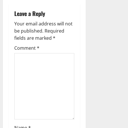
v
Leave a Reply
i
Your email address will not
g
be published.
Required
fields are marked
*
a
Comment
*
t
i
o
n
Name
*