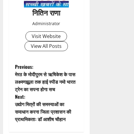
a
नितिन राणा
v
Administrator
i
Visit Website
g
View All Posts
a
t
P
Previous:
मेरठ के मोदीपुरम से ऋषिकेश के पास
i
o
लक्ष्मणझूला तक हाई स्पीड नमो भारत
ट्रेन का सपना होगा सच
o
s
Next:
n
t
उद्योग मित्रों की समस्याओं का
समाधान करना जिला प्रशासन की
n
प्राथमिकताः डॉ आशीष चौहान
a