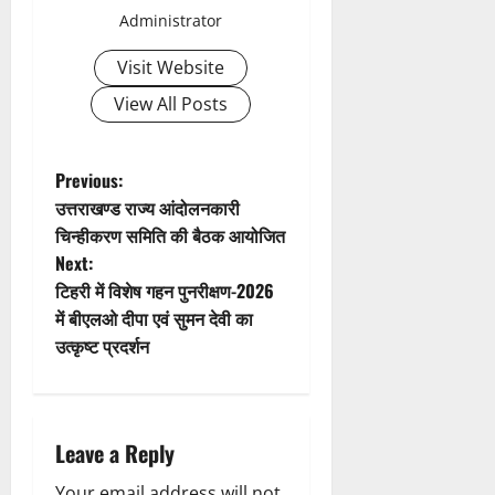
v
Administrator
i
Visit Website
g
View All Posts
a
t
P
Previous:
उत्तराखण्ड राज्य आंदोलनकारी
i
o
चिन्हीकरण समिति की बैठक आयोजित
Next:
o
s
टिहरी में विशेष गहन पुनरीक्षण-2026
n
t
में बीएलओ दीपा एवं सुमन देवी का
उत्कृष्ट प्रदर्शन
n
a
Leave a Reply
v
Your email address will not