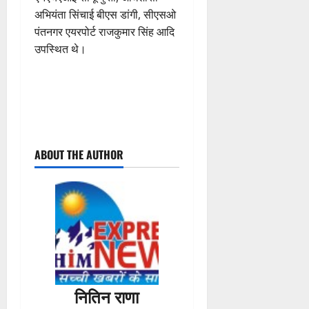
अभियंता सिंचाई बीएस डांगी, सीएसओ
पंतनगर एयरपोर्ट राजकुमार सिंह आदि
उपस्थित थे।
P
ABOUT THE AUTHOR
o
s
t
n
a
नितिन राणा