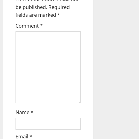
i
be published.
Required
g
fields are marked
*
Comment
*
a
t
i
o
n
Name
*
Email
*