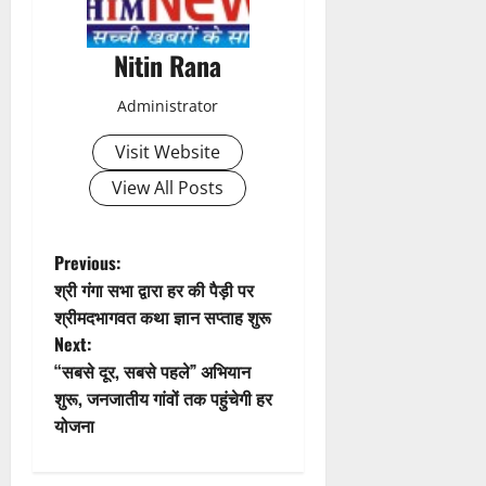
a
Nitin Rana
v
Administrator
i
Visit Website
g
View All Posts
a
t
P
Previous:
श्री गंगा सभा द्वारा हर की पैड़ी पर
i
o
श्रीमदभागवत कथा ज्ञान सप्ताह शुरू
Next:
o
s
“सबसे दूर, सबसे पहले” अभियान
n
t
शुरू, जनजातीय गांवों तक पहुंचेगी हर
योजना
n