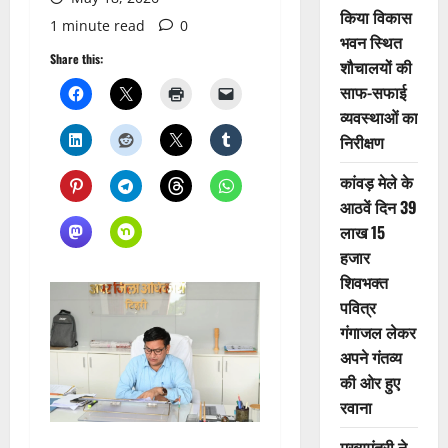
किया विकास
1 minute read
0
भवन स्थित
Share this:
शौचालयों की
साफ-सफाई
व्यवस्थाओं का
निरीक्षण
कांवड़ मेले के
आठवें दिन 39
लाख 15
हजार
शिवभक्त
पवित्र
गंगाजल लेकर
अपने गंतव्य
की ओर हुए
रवाना
मुख्यमंत्री ने