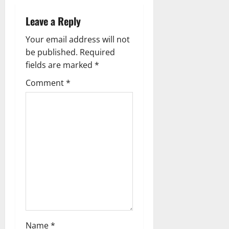
a
Leave a Reply
v
Your email address will not
i
be published.
Required
g
fields are marked
*
Comment
*
a
t
i
o
n
Name
*