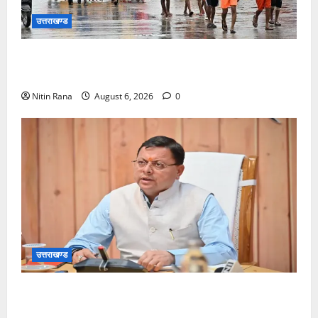
उत्तराखण्ड
कांवड़ मेले के आठवें दिन 39 लाख 15 हजार शिवभक्त पवित्र
गंगाजल लेकर अपने गंतव्य की ओर हुए रवाना
Nitin Rana
August 6, 2026
0
उत्तराखण्ड
मुख्यमंत्री ने प्रदान की विभिन्न विकास योजनाओं एवं निर्माण
कार्यों के लिए ₹1967 करोड़ की वित्तीय स्वीकृति