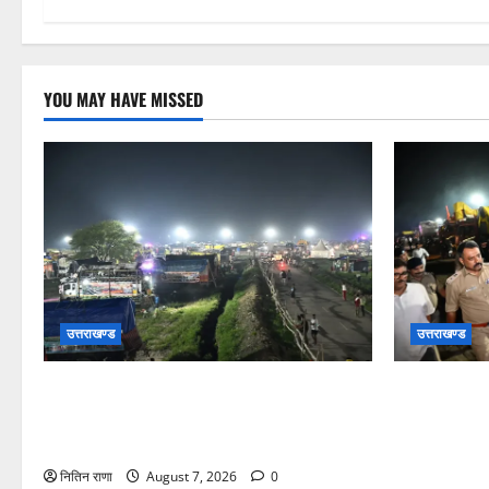
YOU MAY HAVE MISSED
उत्तराखण्ड
उत्तराखण्ड
कांवड़ यात्रियों के स्वागत के लिए नारसन बॉर्डर
जिलाधिकारी ए
प्रवेश द्वार से राष्ट्रीय राजमार्ग पर लगाई गई
कांवड़ की व्य
रंगीन एलईडी लाइटें
बैरागी कैंप पा
रात्रि पहुंचे
नितिन राणा
August 7, 2026
0