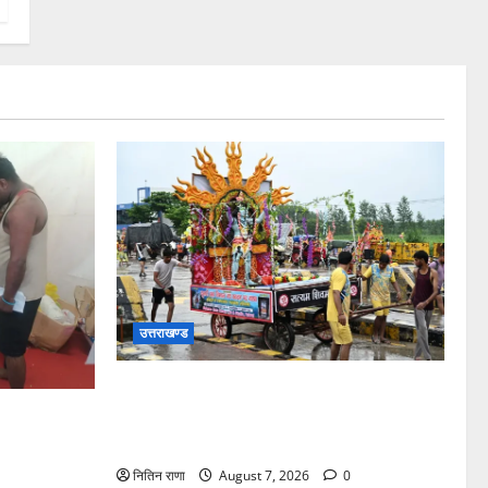
उत्तराखण्ड
दिनांक 07-08-26 को समय साय 1800 बजे तक
44 लाख 38 हजार शिव भक्त जल लेकर अपने
सलने की वजह
गंतव्य को प्रस्थान कर चुके
ेश निवासी
 आ गई
नितिन राणा
August 7, 2026
0