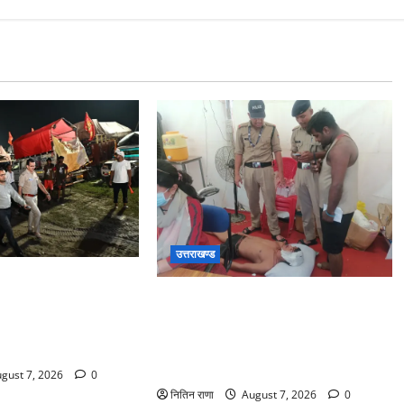
उत्तराखण्ड
वरिष्ठ पुलिस अधीक्षक
संजय पुल के पास सीढ़ियों से फिसलने की
यवस्थाओं एवं सुरक्षा का
वजह से ग्राम अलीपुर शामली उत्तर प्रदेश
 कैंप पार्किंग स्थल जीरो
निवासी आर्यन कुमार के सर पर गहरी चोट
्रि पहुंचे
आ गई
gust 7, 2026
0
नितिन राणा
August 7, 2026
0