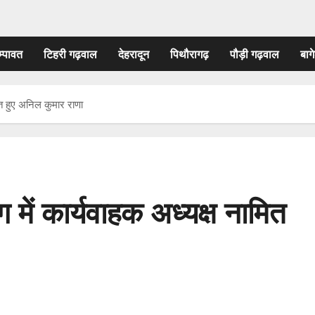
म्पावत
टिहरी गढ़वाल
देहरादून
पिथौरागढ़
पौड़ी गढ़वाल
बागे
ित हुए अनिल कुमार राणा
में कार्यवाहक अध्यक्ष नामित