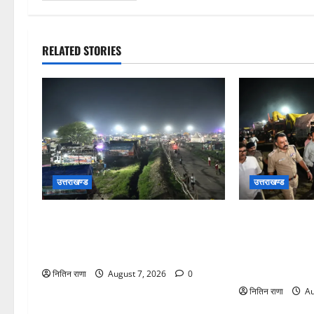
RELATED STORIES
उत्तराखण्ड
उत्तराखण्ड
कांवड़ यात्रियों के स्वागत के लिए नारसन
जिलाधिकारी एवं 
बॉर्डर प्रवेश द्वार से राष्ट्रीय राजमार्ग पर
डाक कांवड़ की व्
लगाई गई रंगीन एलईडी लाइटें
जायजा लेने बैरागी
ग्राउंड पर देर रात
नितिन राणा
August 7, 2026
0
नितिन राणा
Au