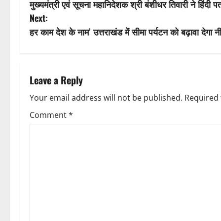
i
मुख्यमंत्री एवं सूचना महानिदेशक श्री बंशीधर तिवारी ने हिंदी
o
Next:
g
s
हर काम देश के नाम’ उत्तराखंड में सीमा पर्यटन को बढ़ावा देगा न
a
t
t
n
Leave a Reply
i
a
Your email address will not be published.
Required 
o
v
Comment
*
n
i
g
a
t
i