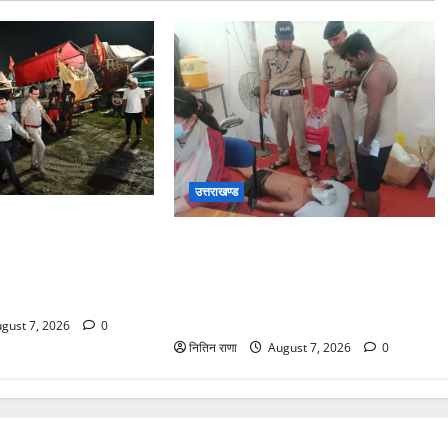
उत्तराखण्ड
वरिष्ठ पुलिस अधीक्षक
संजय पुल के पास सीढ़ियों से फिसलने की
यवस्थाओं एवं सुरक्षा का
वजह से ग्राम अलीपुर शामली उत्तर प्रदेश
 कैंप पार्किंग स्थल जीरो
निवासी आर्यन कुमार के सर पर गहरी चोट
्रि पहुंचे
आ गई
gust 7, 2026
0
नितिन राणा
August 7, 2026
0