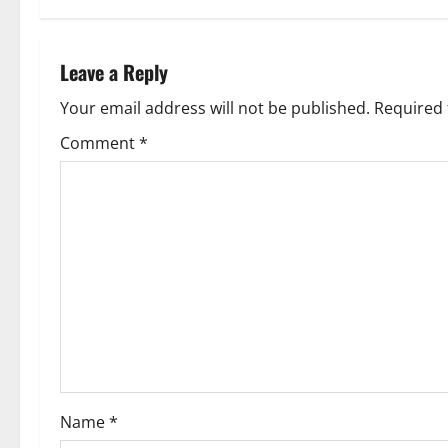
t
t
n
Leave a Reply
i
a
Your email address will not be published.
Required 
o
v
Comment
*
n
i
g
a
t
i
o
Name
*
n