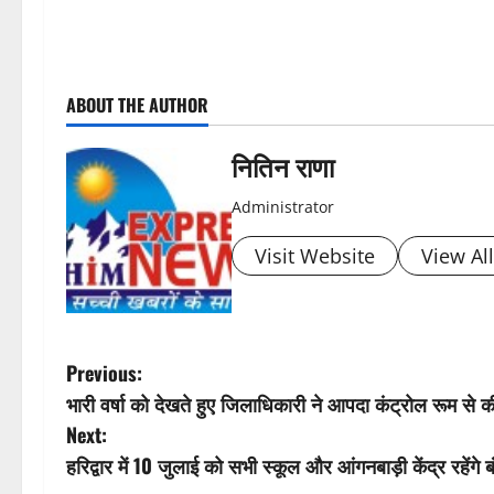
P
ABOUT THE AUTHOR
o
s
नितिन राणा
t
Administrator
n
Visit Website
View Al
a
v
P
Previous:
i
भारी वर्षा को देखते हुए जिलाधिकारी ने आपदा कंट्रोल रूम से 
o
Next:
g
s
हरिद्वार में 10 जुलाई को सभी स्कूल और आंगनबाड़ी केंद्र रहेंग
a