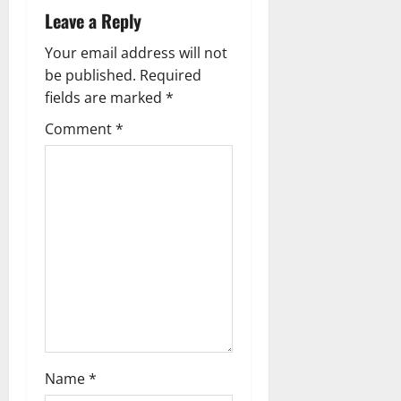
i
Leave a Reply
g
Your email address will not
a
be published.
Required
fields are marked
*
t
Comment
*
i
o
n
Name
*