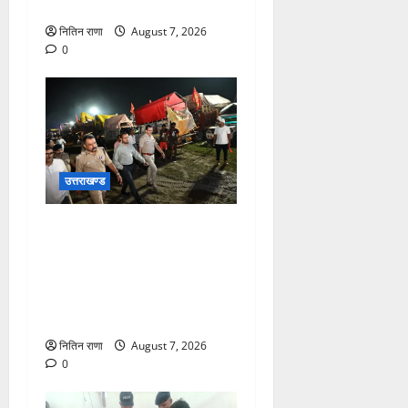
रंगीन एलईडी लाइटें
नितिन राणा
August 7, 2026
0
उत्तराखण्ड
जिलाधिकारी एवं वरिष्ठ पुलिस
अधीक्षक डाक कांवड़ की
व्यवस्थाओं एवं सुरक्षा का जायजा
लेने बैरागी कैंप पार्किंग स्थल जीरो
ग्राउंड पर देर रात्रि पहुंचे
नितिन राणा
August 7, 2026
0