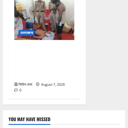
उत्तराखण्ड
संजय पुल के पास सीढ़ियों से
फिसलने की वजह से ग्राम
अलीपुर शामली उत्तर प्रदेश
निवासी आर्यन कुमार के सर पर
गहरी चोट आ गई
नितिन राणा
August 7, 2026
0
YOU MAY HAVE MISSED