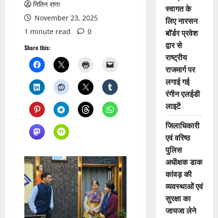
नितिन राणा
स्वागत के
November 23, 2025
लिए नारसन
1 minute read
0
बॉर्डर प्रवेश
द्वार से
Share this:
राष्ट्रीय
राजमार्ग पर
लगाई गई
रंगीन एलईडी
लाइटें
जिलाधिकारी
एवं वरिष्ठ
पुलिस
अधीक्षक डाक
कांवड़ की
व्यवस्थाओं एवं
सुरक्षा का
जायजा लेने