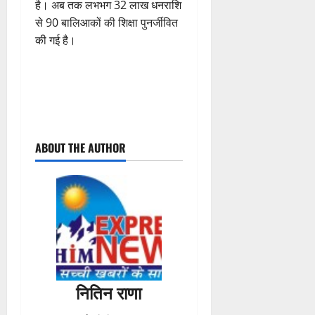
है। अब तक लभभग 32 लाख धनराशि
से 90 बालिआकों की शिक्षा पुनर्जीवित
की गई है।
P
ABOUT THE AUTHOR
o
s
t
n
a
नितिन राणा
v