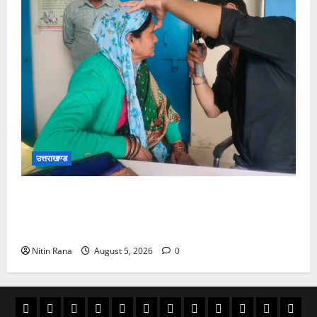
उत्तराखण्ड
जिलाधिकारी विशाल मिश्रा ने अगस्त्यमुनि स्थित सरस
भोजनालय का किया निरीक्षण, स्वयं सहायता समूह की महिलाओं
का बढ़ाया उत्साह
Nitin Rana
August 5, 2026
0
अल्मोड़ा
उत्तराखण्ड
उधम
काशीपुर
चमोली
चम्पावत
टिहरी
देहरादून
पिथौरागढ़
पौड़ी
बागेश्वर
रूद्रपु