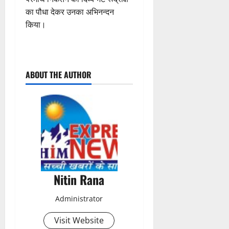
का पौधा देकर उनका अभिनन्दन
किया।
P
ABOUT THE AUTHOR
o
s
t
n
a
Nitin Rana
v
Administrator
i
Visit Website