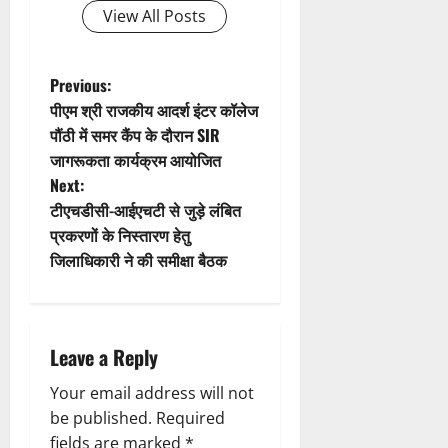
g
View All Posts
a
t
P
Previous:
पीएम श्री राजकीय आदर्श इंटर कॉलेज
i
o
पौंठी में समर कैंप के दौरान SIR
जागरूकता कार्यक्रम आयोजित
o
s
Next:
n
t
टीएचडीसी-आईएचटी से जुड़े लंबित
प्रकरणों के निस्तारण हेतु
n
जिलाधिकारी ने की समीक्षा बैठक
a
v
Leave a Reply
i
Your email address will not
g
be published.
Required
fields are marked
*