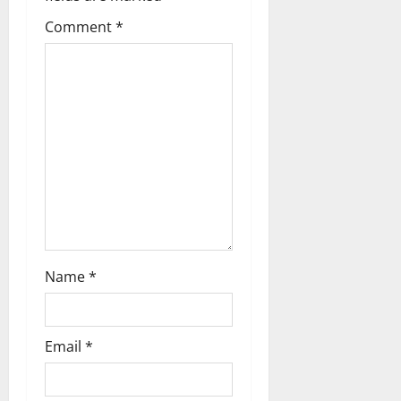
a
Comment
*
t
i
o
n
Name
*
Email
*