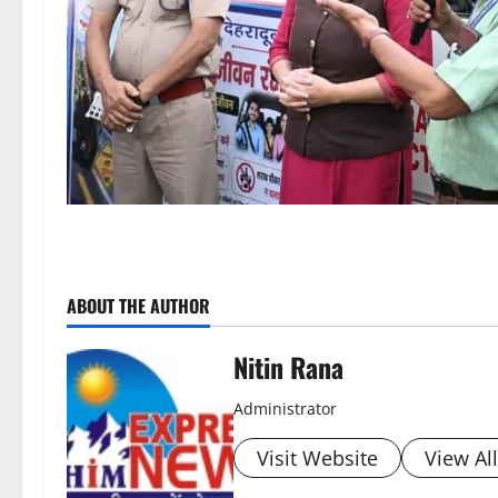
P
ABOUT THE AUTHOR
o
s
Nitin Rana
t
Administrator
n
Visit Website
View Al