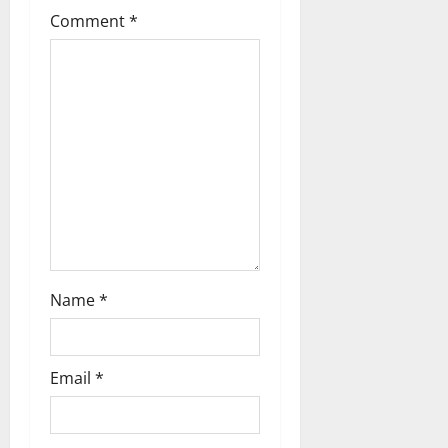
a
Comment
*
t
i
o
n
Name
*
Email
*