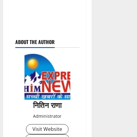
P
ABOUT THE AUTHOR
o
s
t
n
a
नितिन राणा
v
Administrator
i
Visit Website
g