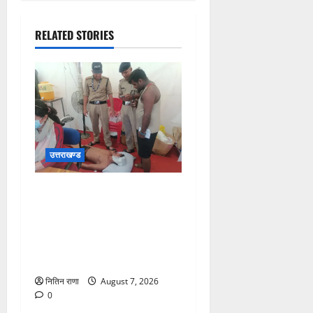
RELATED STORIES
उत्तराखण्ड
संजय पुल के पास सीढ़ियों से
फिसलने की वजह से ग्राम
अलीपुर शामली उत्तर प्रदेश
निवासी आर्यन कुमार के सर पर
गहरी चोट आ गई
नितिन राणा
August 7, 2026
0