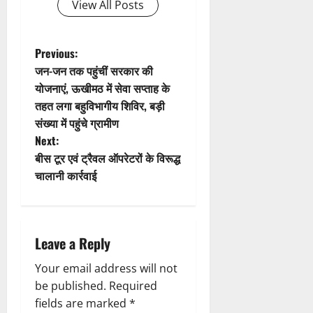
View All Posts
a
t
P
Previous:
जन-जन तक पहुंचीं सरकार की
i
o
योजनाएं, ऊखीमठ में सेवा सप्ताह के
तहत लगा बहुविभागीय शिविर, बड़ी
o
s
संख्या में पहुंचे ग्रामीण
n
t
Next:
बीस टूर एवं ट्रैवल ऑपरेटरों के विरूद्ध
n
चालानी कार्रवाई
a
v
Leave a Reply
i
Your email address will not
g
be published.
Required
fields are marked
*