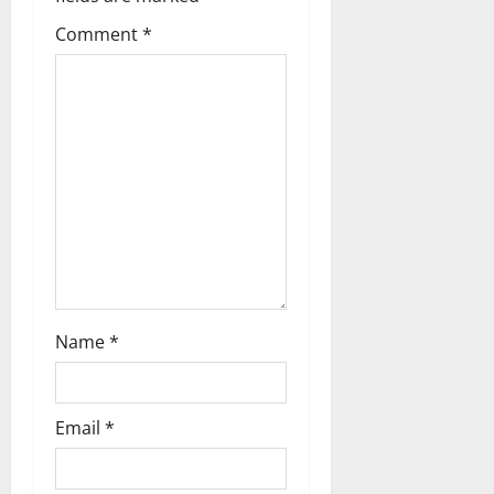
g
Comment
*
a
t
i
o
n
Name
*
Email
*