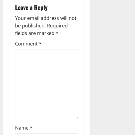
Leave a Reply
v
Your email address will not
i
be published.
Required
g
fields are marked
*
Comment
*
a
t
i
o
n
Name
*