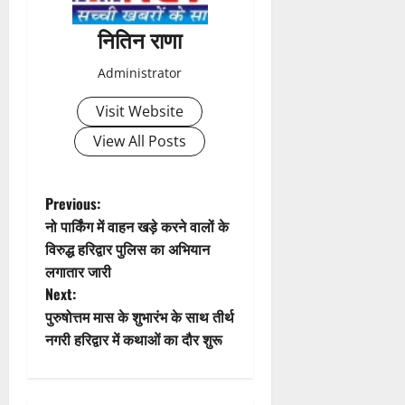
a
नितिन राणा
v
Administrator
i
Visit Website
g
View All Posts
a
t
P
Previous:
नो पार्किंग में वाहन खड़े करने वालों के
i
o
विरुद्ध हरिद्वार पुलिस का अभियान
लगातार जारी
o
s
Next:
n
t
पुरुषोत्तम मास के शुभारंभ के साथ तीर्थ
नगरी हरिद्वार में कथाओं का दौर शुरू
n
a