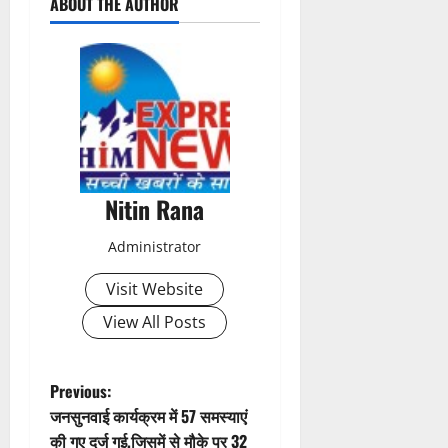
ABOUT THE AUTHOR
o
s
t
n
a
Nitin Rana
v
Administrator
i
Visit Website
g
View All Posts
a
t
P
Previous:
जनसुनवाई कार्यक्रम में 57 समस्याएं
i
o
की गए दर्ज गई,जिसमें से मौके पर 32