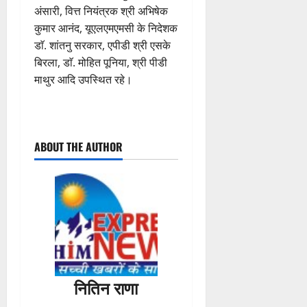
अंसारी, वित्त नियंत्रक श्री अभिषेक
कुमार आनंद, यूएलएमएमसी के निदेशक
डाॅ. शांतनु सरकार, एपीडी श्री एसके
बिरला, डाॅ. मोहित पूनिया, श्री पीडी
माथुर आदि उपस्थित रहे।
P
ABOUT THE AUTHOR
o
s
t
n
a
नितिन राणा
v