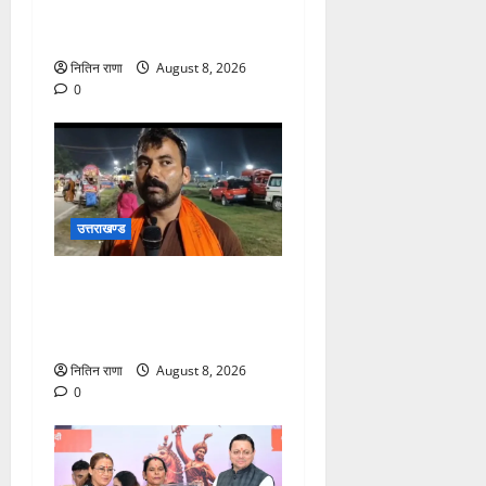
कांवड़िया पवित्र गंगा जल लेने
हरिद्वार पहुंच रहे
नितिन राणा
August 8, 2026
0
उत्तराखण्ड
कांवड़ यात्रा में उमड़ा आस्था का
सैलाब, व्यवस्थाओं से श्रद्धालु
खुश
नितिन राणा
August 8, 2026
0