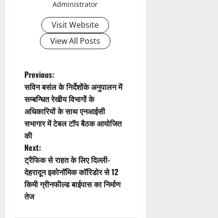
Administrator
i
Visit Website
g
View All Posts
a
t
P
Previous:
सविन बसंल के निर्देशोंके अनुपालन में
i
o
सम्बन्धित रेखीय विभागों के
अधिकारियों के साथ एनआईसी
o
s
सभागार में टेबल टॉप बैठक आयोजित
n
t
की
Next:
n
ट्रैफिक से राहत के लिए दिल्ली-
देहरादून इकोनॉमिक कॉरिडोर से 12
a
किमी ग्रीनफील्ड बाईपास का निर्माण
v
तेज