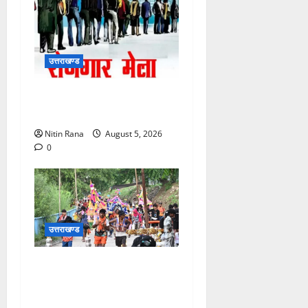
उत्तराखण्ड
11 अगस्त को देहरादून में रोजगार
मेला, 559 पदों पर होगा चयन
Nitin Rana
August 5, 2026
0
उत्तराखण्ड
आज दिनांक 05-08-26 को समय
साय 1800 बजे तक 37 लाख 30
हजार शिव भक्त जल लेकर अपने