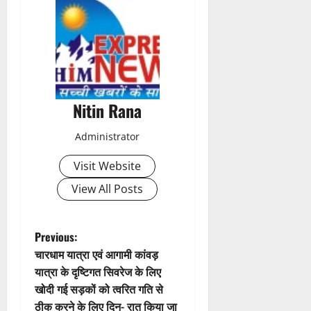
s
t
n
a
Nitin Rana
v
Administrator
i
Visit Website
g
View All Posts
a
t
P
Previous:
चारधाम यात्रा एवं आगामी कांवड़
i
o
यात्रा के दृष्टिगत सिवरेज के लिए
खोदी गई सड़कों को त्वरित गति से
o
s
ठीक करने के लिए दिन- रात किया जा