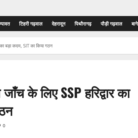
म्पावत
टिहरी गढ़वाल
देहरादून
पिथौरागढ़
पौड़ी गढ़वाल
बागे
ार का बड़ा कदम, SIT का किया गठन
ष जाँच के लिए SSP हरिद्वार का
गठन
0