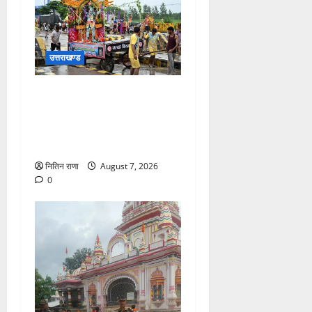
उत्तराखण्ड
दिनांक 07-08-26 को समय साय
1800 बजे तक 44 लाख 38
हजार शिव भक्त जल लेकर अपने
गंतव्य को प्रस्थान कर चुके
नितिन राणा
August 7, 2026
0