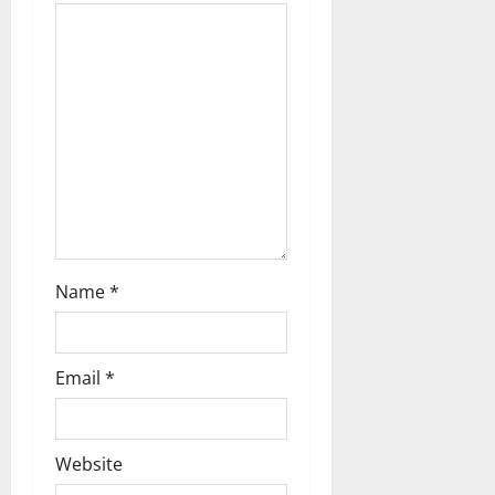
i
o
n
Name
*
Email
*
Website