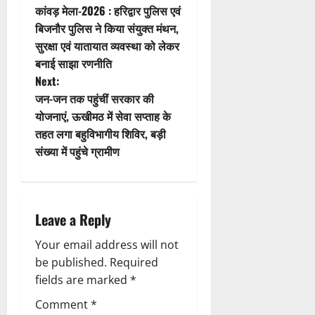
कांवड़ मेला-2026 : हरिद्वार पुलिस एवं
i
o
बिजनौर पुलिस ने किया संयुक्त मंथन,
सुरक्षा एवं यातायात व्यवस्था को लेकर
o
s
बनाई साझा रणनीति
n
t
Next:
जन-जन तक पहुंचीं सरकार की
n
योजनाएं, ऊखीमठ में सेवा सप्ताह के
तहत लगा बहुविभागीय शिविर, बड़ी
a
संख्या में पहुंचे ग्रामीण
v
i
Leave a Reply
g
Your email address will not
a
be published.
Required
fields are marked
*
t
Comment
*