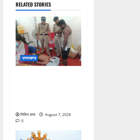
RELATED STORIES
उत्तराखण्ड
संजय पुल के पास सीढ़ियों से
फिसलने की वजह से ग्राम
अलीपुर शामली उत्तर प्रदेश
निवासी आर्यन कुमार के सर पर
गहरी चोट आ गई
नितिन राणा
August 7, 2026
0