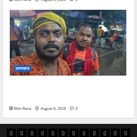
उत्तराखण्ड
आसाम से आए शिवभक्त ने उत्तराखंड पुलिस की कार्यशैली की
जमकर सराहना व पुलिसकर्मियों के सहयोगात्मक व्यवहार की
खुलकर प्रशंसा
Nitin Rana
August 6, 2026
0
अल्मोड़ा
उत्तराखण्ड
उधम
काशीपुर
चमोली
चम्पावत
टिहरी
देहरादून
पिथौरागढ़
पौड़ी
बागेश्वर
रूद्रपु