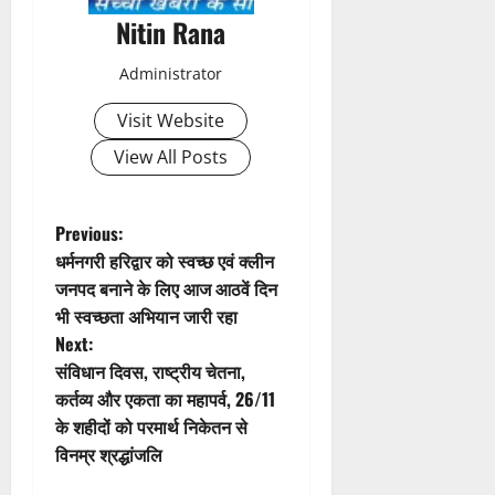
a
Nitin Rana
v
Administrator
i
Visit Website
g
View All Posts
a
t
P
Previous:
धर्मनगरी हरिद्वार को स्वच्छ एवं क्लीन
i
o
जनपद बनाने के लिए आज आठवें दिन
भी स्वच्छता अभियान जारी रहा
o
s
Next:
n
t
संविधान दिवस, राष्ट्रीय चेतना,
कर्तव्य और एकता का महापर्व, 26/11
n
के शहीदों को परमार्थ निकेतन से
विनम्र श्रद्धांजलि
a