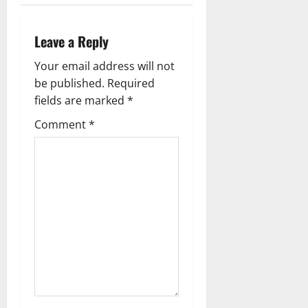
v
i
Leave a Reply
g
Your email address will not
be published.
Required
a
fields are marked
*
t
Comment
*
i
o
n