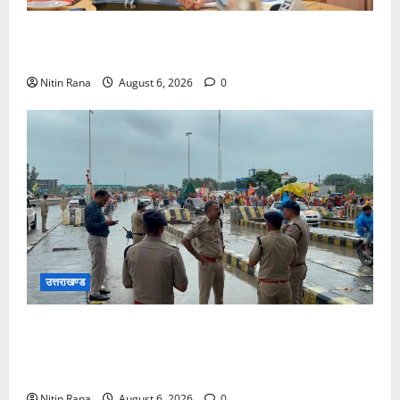
मुख्यमंत्री ने प्रदान की विभिन्न विकास योजनाओं एवं निर्माण
कार्यों के लिए ₹1967 करोड़ की वित्तीय स्वीकृति
Nitin Rana
August 6, 2026
0
उत्तराखण्ड
कांवड़ यात्रा 2026 : भारी बारिश के बीच जिलाधिकारी एवं
एसएसपी द्वारा देहात क्षेत्र का भ्रमण, सुरक्षा व्यवस्थाओं का
लिया जायजा
Nitin Rana
August 6, 2026
0