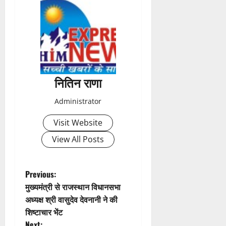
s
t
n
a
नितिन राणा
v
Administrator
i
Visit Website
g
View All Posts
a
t
P
Previous:
मुख्यमंत्री से राजस्थान विधानसभा
i
o
अध्यक्ष श्री वासुदेव देवनानी ने की
शिष्टाचार भेंट
o
s
Next: