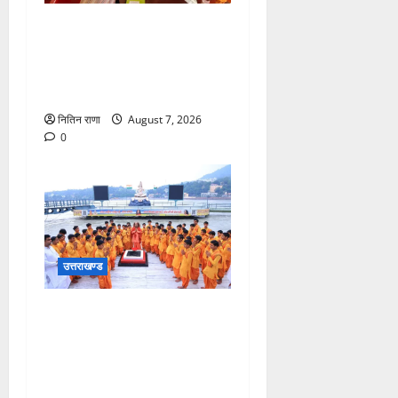
कांवड़ यात्रा पर आने वाले
शिवभक्तों का स्वास्थ्य खराब होने
की दशा में तत्काल निशुल्क किया
जा रहा है उपचार
नितिन राणा
August 7, 2026
0
उत्तराखण्ड
भारत के मस्तक पर साहित्य,
संस्कृति और स्वाभिमान का
स्वर्णिम मुकुट सजाने वाले गुरुदेव
रबीन्द्रनाथ टैगोर जी की