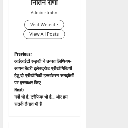
नितिन राणा
v
Administrator
i
Visit Website
g
View All Posts
a
t
P
Previous:
आईआईटी रुड़की ने उन्नत लिथियम-
i
o
आयन बैटरी इलेक्ट्रोड प्रौद्योगिकियों
हेतु दो प्रौद्योगिकी हस्तांतरण समझौतों
o
s
पर हस्ताक्षर किए
n
t
Next:
गर्मी भी है, ट्रैफिक भी है… और हम
n
सतर्क तैनात भी हैं
a
v