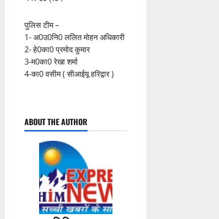
पुलिस टीम –
1- अ0उ0नि0 ललित मोहन अधिकारी
2- हे0का0 प्रमोद कुमार
3-म0का0 रेखा शर्मा
4-का0 वसीम ( सीआईयू हरिद्वार )
P
ABOUT THE AUTHOR
o
s
t
n
a