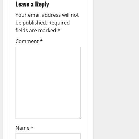
Leave a Reply
i
Your email address will not
g
be published.
Required
fields are marked
*
a
Comment
*
t
i
o
n
Name
*