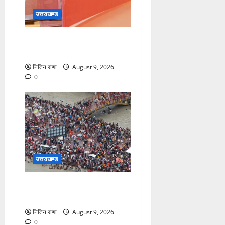
उत्तराखण्ड
सीएम धामी करेंगे युवा विद्यार्थियों’
से सीधा संवाद
नितिन राणा
August 9, 2026
0
उत्तराखण्ड
डाक कांवड़ यात्रा में उमड़ रहा है
आस्था का सैलाब
नितिन राणा
August 9, 2026
0