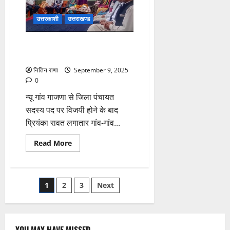
पहुंचाने
के
लिए
उत्तरकाशी
उत्तराखण्ड
प्रशासन
की
सराहनीय
ग्रामीणों ने प्रियंका को बताया सेवा
पहल
और विकास की प्रतीक
नितिन राणा
September 9, 2025
0
न्यू गांव गाजणा से जिला पंचायत
सदस्य पद पर विजयी होने के बाद
प्रियंका रावत लगातार गांव-गांव...
Read
Read More
more
about
ग्रामीणों
ने
प्रियंका
Posts
1
2
3
Next
को
बताया
सेवा
pagination
और
विकास
की
YOU MAY HAVE MISSED
प्रतीक