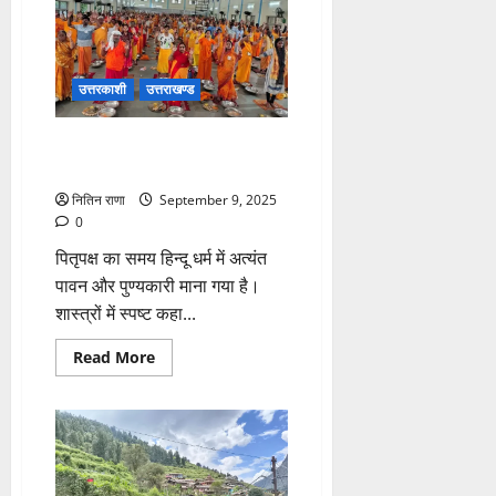
में
आयोजित
पर्वों
से
युवाओं
को
उत्तरकाशी
उत्तराखण्ड
मिलती
है
सांस्कृतिक
श्राद्ध सिर्फ कर्मकांड नहीं, आत्मीय
पहचान
भावना से जुड़ी एक पवित्र प्रक्रिया
नितिन राणा
September 9, 2025
0
पितृपक्ष का समय हिन्दू धर्म में अत्यंत
पावन और पुण्यकारी माना गया है।
शास्त्रों में स्पष्ट कहा...
Read
Read More
more
about
श्राद्ध
सिर्फ
कर्मकांड
नहीं,
आत्मीय
भावना
से