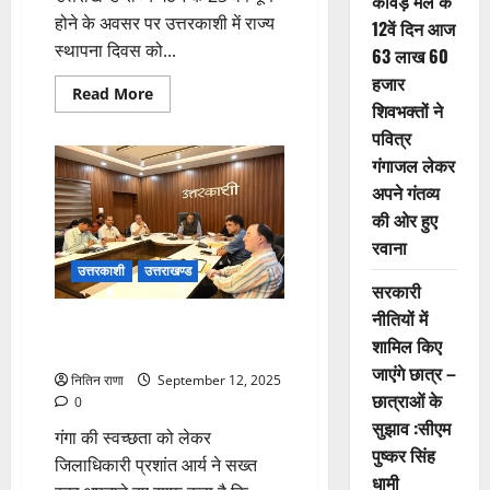
कांवड़ मेले के
होने के अवसर पर उत्तरकाशी में राज्य
12वें दिन आज
स्थापना दिवस को...
63 लाख 60
हजार
Read
Read More
शिवभक्तों ने
more
about
पवित्र
रजत
जयंती
गंगाजल लेकर
समारोह
में
अपने गंतव्य
जनभागीदारी
से
की ओर हुए
उत्तरकाशी
रवाना
को
मिलेगी
उत्तरकाशी
उत्तराखण्ड
नई
सरकारी
पहचान
नीतियों में
नगर निकायों को नियमित डोर-टू-डोर
शामिल किए
कूड़ा कलेक्शन का निर्देश
जाएंगे छात्र –
नितिन राणा
September 12, 2025
छात्राओं के
0
सुझाव :सीएम
गंगा की स्वच्छता को लेकर
पुष्कर सिंह
जिलाधिकारी प्रशांत आर्य ने सख्त
धामी