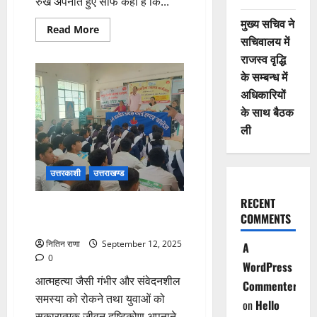
रुख अपनाते हुए साफ कहा है कि...
मुख्य सचिव ने
Read
Read More
more
सचिवालय में
about
राजस्व वृद्धि
नगर
निकायों
के सम्बन्ध में
को
नियमित
अधिकारियों
डोर-
टू-
के साथ बैठक
डोर
कूड़ा
ली
कलेक्शन
का
निर्देश
उत्तरकाशी
उत्तराखण्ड
RECENT
मूल्यवान जीवन को बचाने का संकल्प,
COMMENTS
आत्महत्या रोकथाम दिवस पर आयोजन
नितिन राणा
September 12, 2025
A
0
WordPress
आत्महत्या जैसी गंभीर और संवेदनशील
Commenter
समस्या को रोकने तथा युवाओं को
on
Hello
सकारात्मक जीवन दृष्टिकोण अपनाने