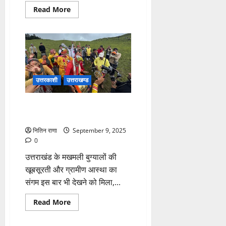
Read
Read More
more
about
एसपी
सरिता
डोबाल
के
नेतृत्व
में
पुलिस
टीम
उत्तरकाशी
उत्तराखण्ड
ने
प्रभावितों
से
बुग्यालों में आयोजित पर्वों से युवाओं को
की
मुलाकात
मिलती है सांस्कृतिक पहचान
नितिन राणा
September 9, 2025
0
उत्तराखंड के मखमली बुग्यालों की
खूबसूरती और ग्रामीण आस्था का
संगम इस बार भी देखने को मिला,...
Read
Read More
more
about
बुग्यालों