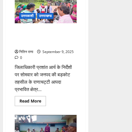
जुड़ी
एक
पवित्र
उत्तरकाशी
उत्तराखण्ड
प्रक्रिया
आपदा प्रभावितों को स्वास्थ्य सेवाएं
पहुंचाने के लिए प्रशासन की
सराहनीय पहल
नितिन राणा
September 9, 2025
0
जिलाधिकारी प्रशांत आर्य के निर्देशों
पर सोमवार को जनपद की बड़कोट
तहसील के राणाचट्टी आपदा
प्रभावित क्षेत्र...
Read
Read More
more
about
आपदा
प्रभावितों
को
स्वास्थ्य
सेवाएं