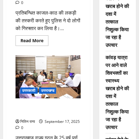
0
खराब होने की
प्रतिबन्धित काजल-काठ की लकड़ी
दशा में
की तस्करी करते हुए पुलिस ने दो लोगों
तत्काल
को गिरफ्तार कर लिया है।...
निशुल्क किया
जा रहा है
Read
Read More
उपचार
more
about
काजल-
कांवड़ यात्रा
काठ:
औषधीय
पर आने वाले
व
धार्मिक
शिवभक्तों का
महत्व
वाली
स्वास्थ्य
दुर्लभ
खराब होने की
लकड़ी
उत्तरकाशी
उत्तराखण्ड
दशा में
तत्काल
रजत जयंती समारोह में जनभागीदारी से
निशुल्क किया
उत्तरकाशी को मिलेगी नई पहचान
जा रहा है
नितिन राणा
September 17, 2025
उपचार
0
उत्तराखण्ड राज्य गठन के 25 वर्ष पूर्ण