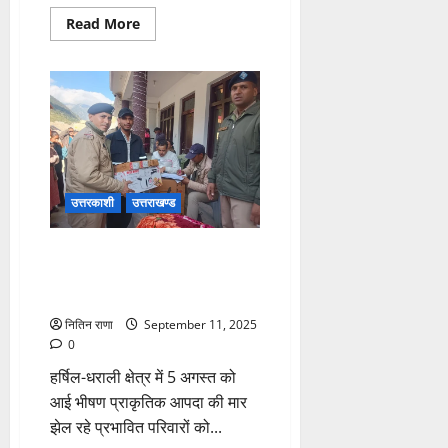
Read
Read More
more
about
नालूपानी
में
इंसानियत
की
मिसाल,
पुलिस
ने
निभाई
जिम्मेदारी
उत्तरकाशी
उत्तराखण्ड
एसपी सरिता डोबाल के नेतृत्व में
पुलिस टीम ने प्रभावितों से की
मुलाकात
नितिन राणा
September 11, 2025
0
हर्षिल-धराली क्षेत्र में 5 अगस्त को
आई भीषण प्राकृतिक आपदा की मार
झेल रहे प्रभावित परिवारों को...