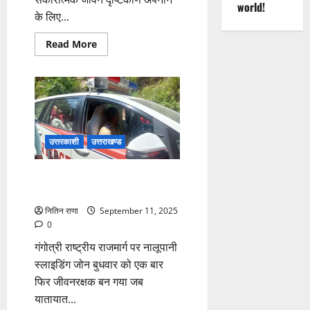
world!
के लिए...
Read
Read More
more
about
मूल्यवान
जीवन
को
बचाने
का
संकल्प,
आत्महत्या
रोकथाम
उत्तरकाशी
उत्तराखण्ड
दिवस
पर
आयोजन
नालूपानी में इंसानियत की मिसाल,
पुलिस ने निभाई जिम्मेदारी
नितिन राणा
September 11, 2025
0
गंगोत्री राष्ट्रीय राजमार्ग पर नालूपानी
स्लाइडिंग जोन बुधवार को एक बार
फिर जीवनरक्षक बन गया जब
यातायात...