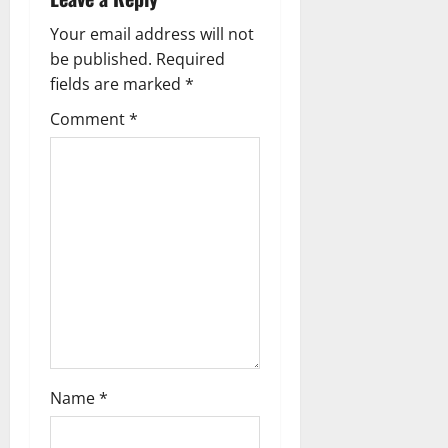
v
Your email address will not
i
be published.
Required
g
fields are marked
*
Comment
*
a
t
i
o
n
Name
*