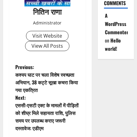
a
COMMENTS
नितिन राणा
v
A
Administrator
WordPress
i
Commenter
Visit Website
on
Hello
g
View All Posts
world!
a
t
P
Previous:
कश्यप घाट पर चला विशेष स्वच्छता
i
o
अभियान, 38 कट्टे सूखा कचरा किया
गया एकत्रित
o
s
Next:
n
t
एससी-एसटी एक्ट के मामलों में पीड़ितों
को शीघ्र मिले सहायता राशि, पुलिस
n
समय पर उपलब्ध कराए जरूरी
दस्तावेज: एडीएम
a