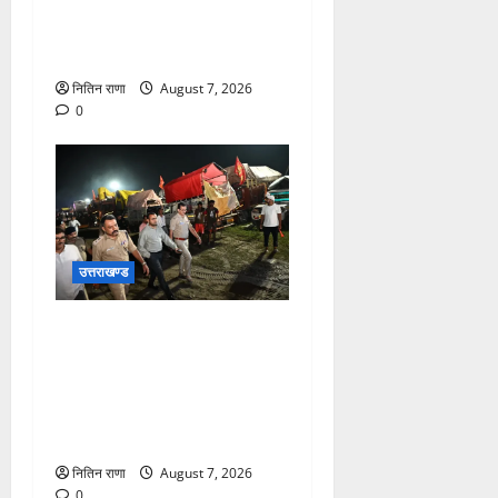
नारसन बॉर्डर प्रवेश द्वार से
राष्ट्रीय राजमार्ग पर लगाई गई
रंगीन एलईडी लाइटें
नितिन राणा
August 7, 2026
0
उत्तराखण्ड
जिलाधिकारी एवं वरिष्ठ पुलिस
अधीक्षक डाक कांवड़ की
व्यवस्थाओं एवं सुरक्षा का जायजा
लेने बैरागी कैंप पार्किंग स्थल जीरो
ग्राउंड पर देर रात्रि पहुंचे
नितिन राणा
August 7, 2026
0