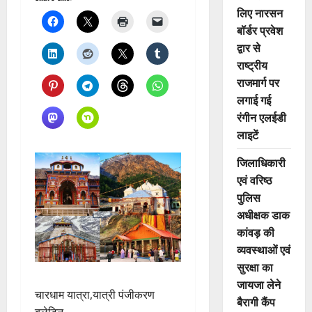
लिए नारसन
बॉर्डर प्रवेश
द्वार से
राष्ट्रीय
राजमार्ग पर
लगाई गई
रंगीन एलईडी
लाइटें
जिलाधिकारी
एवं वरिष्ठ
पुलिस
अधीक्षक डाक
कांवड़ की
व्यवस्थाओं एवं
सुरक्षा का
जायजा लेने
चारधाम यात्रा,यात्री पंजीकरण
बैरागी कैंप