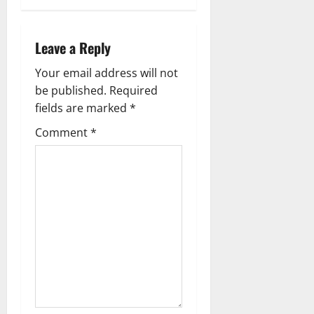
v
i
Leave a Reply
g
Your email address will not
be published.
Required
a
fields are marked
*
t
Comment
*
i
o
n