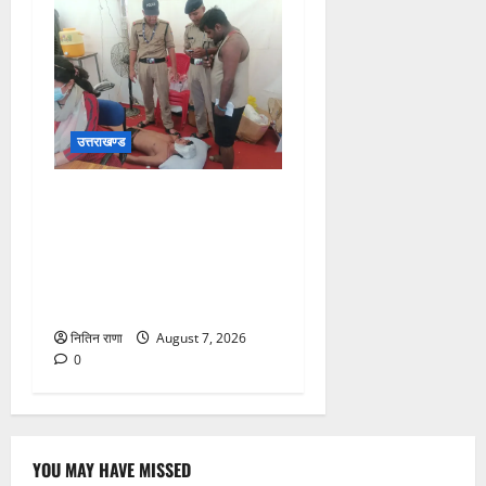
उत्तराखण्ड
संजय पुल के पास सीढ़ियों से
फिसलने की वजह से ग्राम
अलीपुर शामली उत्तर प्रदेश
निवासी आर्यन कुमार के सर पर
गहरी चोट आ गई
नितिन राणा
August 7, 2026
0
YOU MAY HAVE MISSED