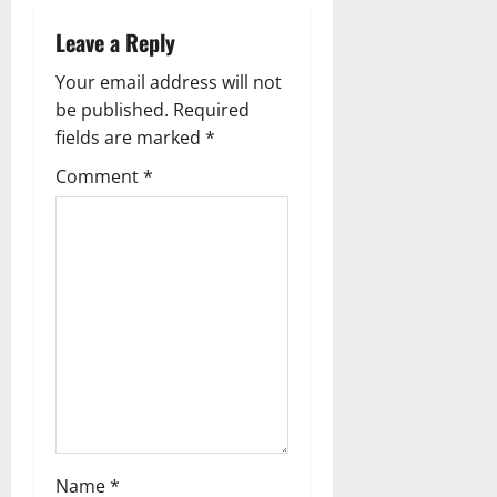
i
Leave a Reply
g
Your email address will not
a
be published.
Required
fields are marked
*
t
Comment
*
i
o
n
Name
*