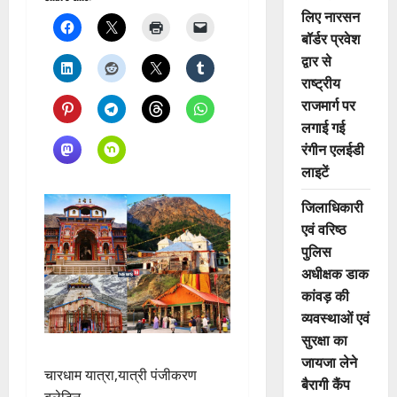
लिए नारसन
बॉर्डर प्रवेश
द्वार से
राष्ट्रीय
राजमार्ग पर
लगाई गई
रंगीन एलईडी
लाइटें
जिलाधिकारी
एवं वरिष्ठ
पुलिस
अधीक्षक डाक
कांवड़ की
व्यवस्थाओं एवं
सुरक्षा का
जायजा लेने
चारधाम यात्रा,यात्री पंजीकरण
बैरागी कैंप