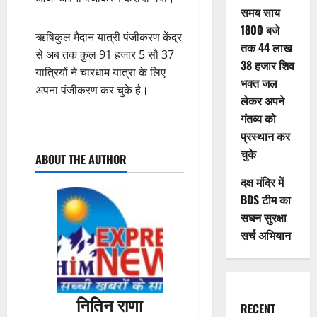
समय साय
1800 बजे
ऋषिकुल मैदान यात्री पंजीकरण केंद्र
तक 44 लाख
से अब तक कुल 91 हजार 5 सौ 37
38 हजार शिव
यात्रियों ने चारधाम यात्रा के लिए
भक्त जल
अपना पंजीकरण कर चुके है।
लेकर अपने
गंतव्य को
P
प्रस्थान कर
चुके
ABOUT THE AUTHOR
o
दक्ष मंदिर में
s
BDS टीम का
सघन सुरक्षा
t
सर्च अभियान
n
a
नितिन राणा
RECENT