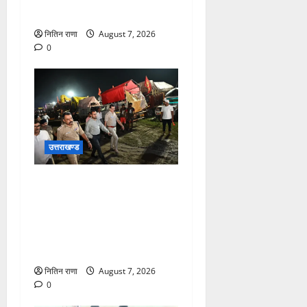
रंगीन एलईडी लाइटें
नितिन राणा
August 7, 2026
0
उत्तराखण्ड
जिलाधिकारी एवं वरिष्ठ पुलिस
अधीक्षक डाक कांवड़ की
व्यवस्थाओं एवं सुरक्षा का जायजा
लेने बैरागी कैंप पार्किंग स्थल जीरो
ग्राउंड पर देर रात्रि पहुंचे
नितिन राणा
August 7, 2026
0