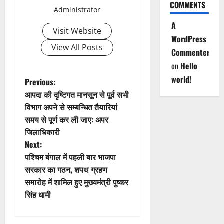
v
COMMENTS
Administrator
i
A
Visit Website
g
WordPress
View All Posts
Commenter
a
on
Hello
world!
t
P
Previous:
आपदा की दृष्टिगत मानसून से पूर्व सभी
i
o
विभाग अपने से सम्बन्धित तैयारियां
समय से पूर्ण कर ली जाए: अपर
o
s
जिलाधिकारी
n
t
Next:
पश्चिम बंगाल में पहली बार भाजपा
n
सरकार का गठन, शपथ ग्रहण
समारोह में शामिल हुए मुख्यमंत्री पुष्कर
a
सिंह धामी
v