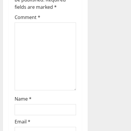
g
fields are marked
*
Comment
*
a
t
i
o
n
Name
*
Email
*