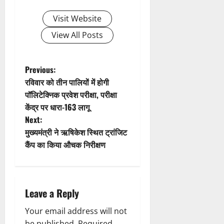
i
Visit Website
g
View All Posts
a
t
P
Previous:
रविवार को तीन पालियों में होगी
i
o
पॉलिटेक्निक प्रवेश परीक्षा, परीक्षा
केंद्र पर धारा-163 लागू
o
s
Next:
n
t
मुख्यमंत्री ने ऋषिकेश स्थित ट्रांजिट
कैंप का किया औचक निरीक्षण
n
a
Leave a Reply
v
Your email address will not
i
be published.
Required