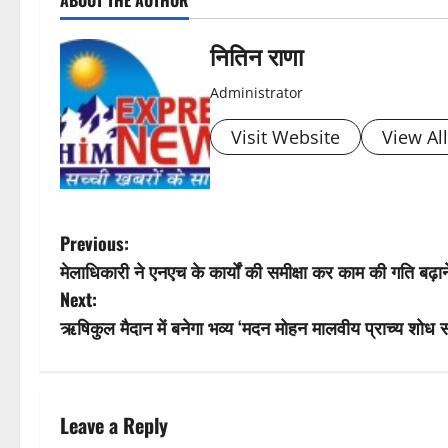
ABOUT THE AUTHOR
o
s
नितिन राणा
t
Administrator
n
Visit Website
View Al
a
v
P
Previous:
i
मेलाधिकारी ने एनएच के कार्यों की समीक्षा कर काम की गति बढ़ाने
o
Next:
g
s
ऋषिकुल मैदान में बनेगा भव्य ‘मदन मोहन मालवीय प्राच्य शोध स
a
t
t
n
Leave a Reply
i