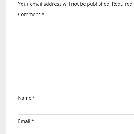
a
Your email address will not be published.
Required 
o
v
Comment
*
n
i
g
a
t
i
o
Name
*
n
Email
*