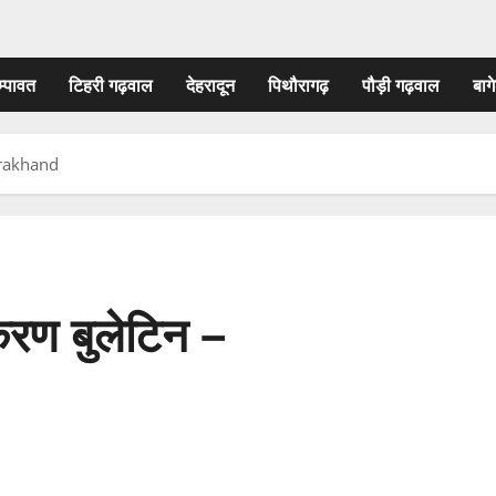
म्पावत
टिहरी गढ़वाल
देहरादून
पिथौरागढ़
पौड़ी गढ़वाल
बागे
tarakhand
ीकरण बुलेटिन –