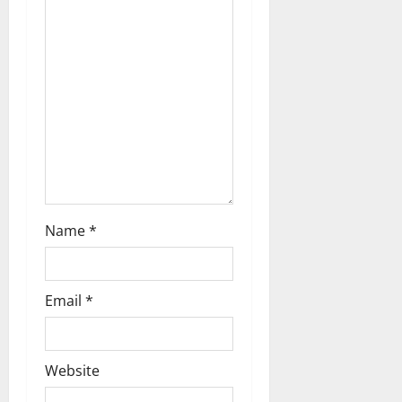
t
i
o
n
Name
*
Email
*
Website