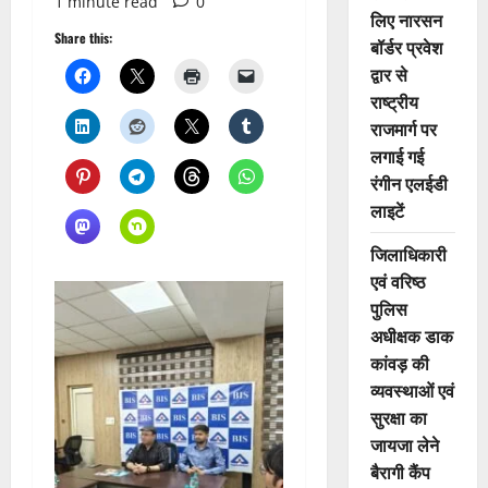
1 minute read
0
लिए नारसन
Share this:
बॉर्डर प्रवेश
द्वार से
राष्ट्रीय
राजमार्ग पर
लगाई गई
रंगीन एलईडी
लाइटें
जिलाधिकारी
एवं वरिष्ठ
पुलिस
अधीक्षक डाक
कांवड़ की
व्यवस्थाओं एवं
सुरक्षा का
जायजा लेने
बैरागी कैंप