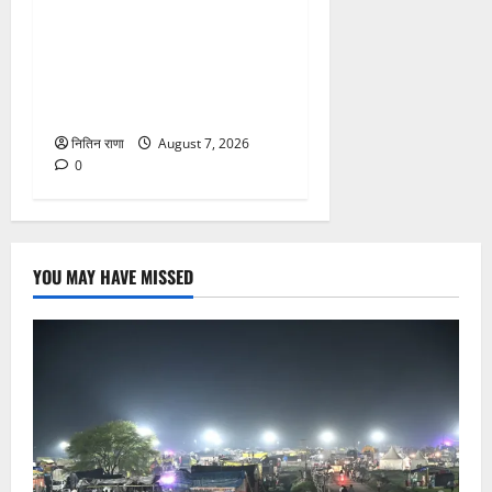
संजय पुल के पास सीढ़ियों से
फिसलने की वजह से ग्राम
अलीपुर शामली उत्तर प्रदेश
निवासी आर्यन कुमार के सर पर
गहरी चोट आ गई
नितिन राणा
August 7, 2026
0
YOU MAY HAVE MISSED