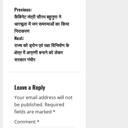
a
P
Previous:
कैबिनेट मंत्री सौरभ बहुगुणा ने
d
o
धारचूला में जन समस्याओं का किया
निराकरण
i
s
Next:
n
t
राज्य को ड्रोन एवं रक्षा विनिर्माण के
क्षेत्र में अग्रणी बनाने को लेकर
g
n
सरकार गंभीर
a
v
Leave a Reply
i
Your email address will not
g
be published.
Required
fields are marked
*
a
Comment
*