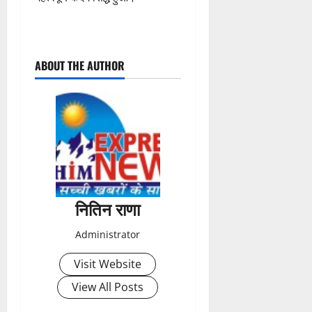
C
ABOUT THE AUTHOR
o
n
t
i
n
नितिन राणा
u
Administrator
e
Visit Website
R
View All Posts
e