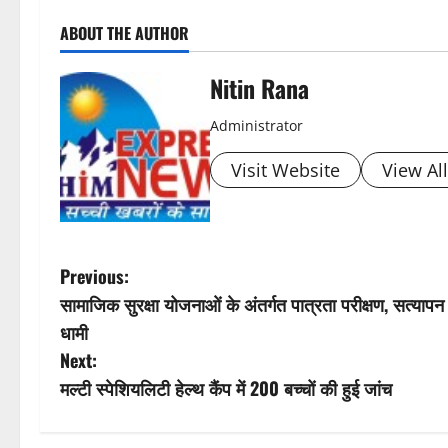
P
ABOUT THE AUTHOR
o
s
Nitin Rana
t
Administrator
n
Visit Website
View Al
a
v
P
Previous:
i
सामाजिक सुरक्षा योजनाओं के अंतर्गत पात्रता परीक्षण, सत्याप
o
धामी
g
s
Next:
a
मल्टी स्पेशियलिटी हेल्थ कैंप में 200 बच्चों की हुई जांच
t
t