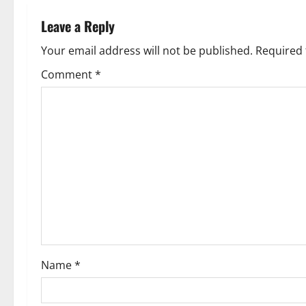
n
i
a
Leave a Reply
o
v
Your email address will not be published.
Required 
n
Comment
*
i
g
a
t
i
o
n
Name
*