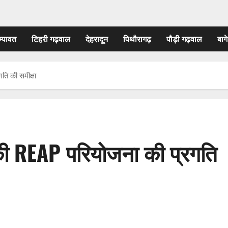
म्पावत
टिहरी गढ़वाल
देहरादून
पिथौरागढ़
पौड़ी गढ़वाल
बागे
ति की समीक्षा
की REAP परियोजना की प्रगति