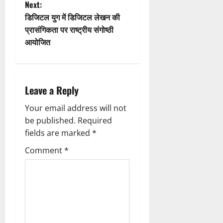
o
s
Next:
n
t
डिजिटल युग में डिजिटल लेखन की
प्रासंगिकता पर राष्ट्रीय संगोष्ठी
n
आयोजित
a
v
Leave a Reply
i
Your email address will not
g
be published.
Required
fields are marked
*
a
Comment
*
t
i
o