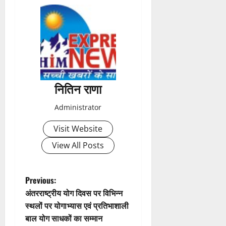
s
t
n
a
नितिन राणा
v
Administrator
i
Visit Website
g
View All Posts
a
t
P
Previous:
अंतरराष्ट्रीय योग दिवस पर विभिन्न
i
o
स्थलों पर योगाभ्यास एवं प्रतिभाशाली
बाल योग साधकों का सम्मान