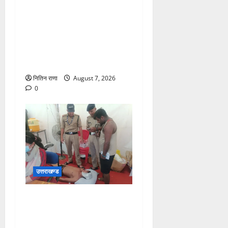
जिलाधिकारी एवं वरिष्ठ पुलिस
अधीक्षक डाक कांवड़ की
व्यवस्थाओं एवं सुरक्षा का जायजा
लेने बैरागी कैंप पार्किंग स्थल जीरो
ग्राउंड पर देर रात्रि पहुंचे
नितिन राणा
August 7, 2026
0
उत्तराखण्ड
संजय पुल के पास सीढ़ियों से
फिसलने की वजह से ग्राम
अलीपुर शामली उत्तर प्रदेश