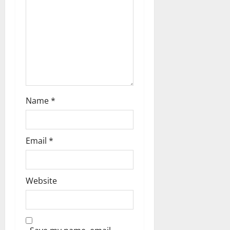
i
o
n
Name
*
Email
*
Website