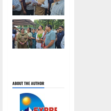
P
ABOUT THE AUTHOR
o
s
t