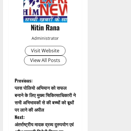
n
a
Nitin Rana
v
Administrator
i
Visit Website
g
View All Posts
a
t
P
Previous:
प्लस पोलियो अभियान को सफल
i
o
बनाने के लिए मुख्य चिकित्साधिकारी ने
सभी अभिभावकों से की बच्चों को बूथों
o
s
पर लाने की अपील
n
t
Next:
अंतर्राष्ट्रीय मादक द्रव्य दुरुपयोग एवं