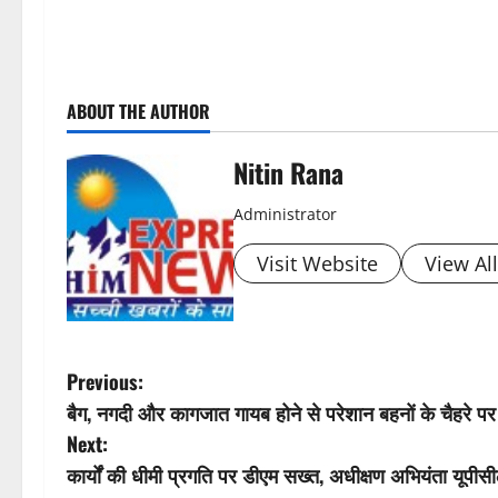
P
ABOUT THE AUTHOR
o
s
Nitin Rana
t
Administrator
n
Visit Website
View Al
a
v
P
Previous:
i
बैग, नगदी और कागजात गायब होने से परेशान बहनों के चैहरे पर 
o
Next:
g
s
कार्यों की धीमी प्रगति पर डीएम सख्त, अधीक्षण अभियंता यूपीस