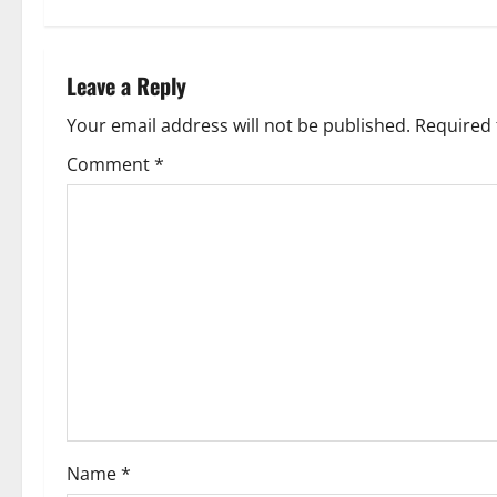
a
t
t
n
Leave a Reply
i
a
Your email address will not be published.
Required 
o
v
Comment
*
n
i
g
a
t
i
o
Name
*
n