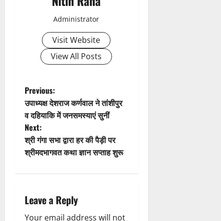
Nitin Rana
v
Administrator
i
Visit Website
g
View All Posts
a
t
P
Previous:
उपाध्यक्ष देशराज कर्णवाल ने तांशीपुर
i
o
व दहियाकि में जनसमस्याएं सुनीं
Next:
o
s
श्री गंगा सभा द्वारा हर की पैड़ी पर
n
t
श्रीमदभागवत कथा ज्ञान सप्ताह शुरू
n
a
Leave a Reply
v
Your email address will not