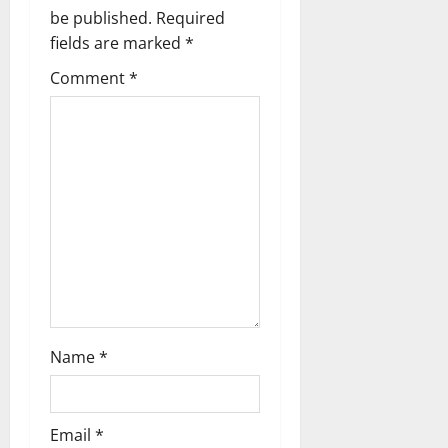
be published.
Required
i
fields are marked
*
g
Comment
*
a
t
i
o
n
Name
*
Email
*