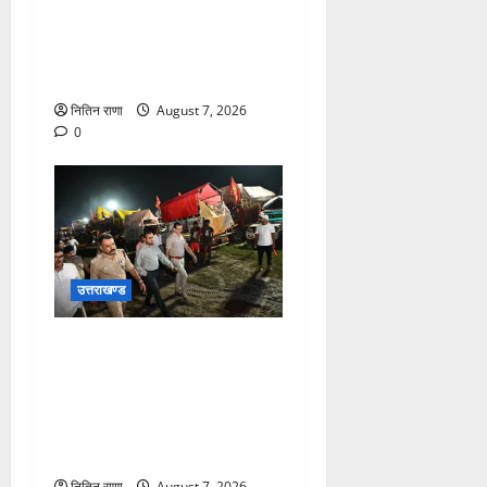
नारसन बॉर्डर प्रवेश द्वार से
राष्ट्रीय राजमार्ग पर लगाई गई
रंगीन एलईडी लाइटें
नितिन राणा
August 7, 2026
0
उत्तराखण्ड
जिलाधिकारी एवं वरिष्ठ पुलिस
अधीक्षक डाक कांवड़ की
व्यवस्थाओं एवं सुरक्षा का जायजा
लेने बैरागी कैंप पार्किंग स्थल जीरो
ग्राउंड पर देर रात्रि पहुंचे
नितिन राणा
August 7, 2026