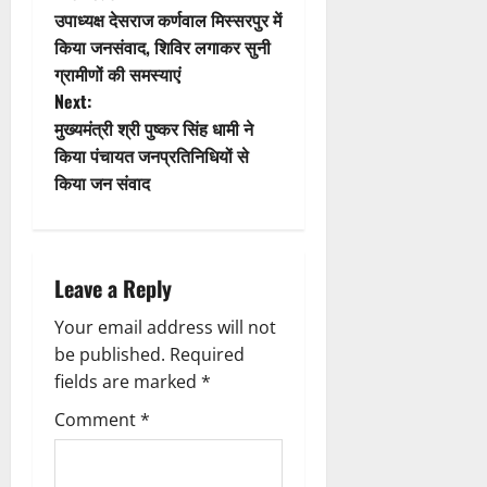
t
P
उपाध्यक्ष देसराज कर्णवाल मिस्सरपुर में
i
o
किया जनसंवाद, शिविर लगाकर सुनी
ग्रामीणों की समस्याएं
o
s
Next:
n
t
मुख्यमंत्री श्री पुष्कर सिंह धामी ने
किया पंचायत जनप्रतिनिधियों से
n
किया जन संवाद
a
v
Leave a Reply
i
Your email address will not
g
be published.
Required
fields are marked
*
a
Comment
*
t