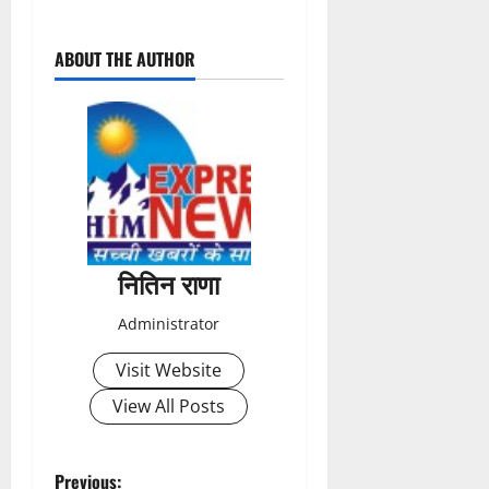
P
ABOUT THE AUTHOR
o
s
t
n
a
नितिन राणा
v
Administrator
i
Visit Website
g
View All Posts
a
Previous: