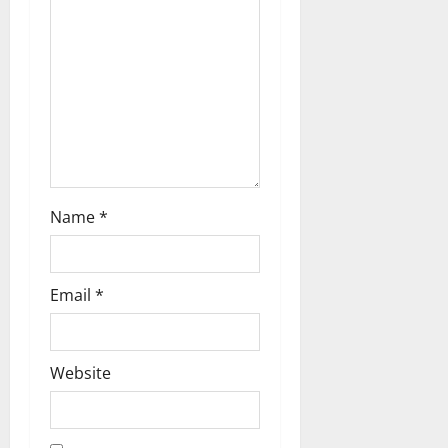
i
o
n
Name
*
Email
*
Website