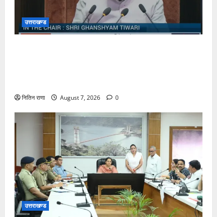
उत्तराखण्ड
डा. नरेश बंसल ने रखी देहरादून-ऋषिकेश-हरिद्वार टू श्री
सोमनाथ जी, श्री खाटू श्याम जी, श्री अयोध्याधाम एवं
राजस्थान के अन्य शहरो तक स्पेशल ट्रेन व सामान्य ट्रेन
चलाने कि मांग
नितिन राणा
August 7, 2026
0
उत्तराखण्ड