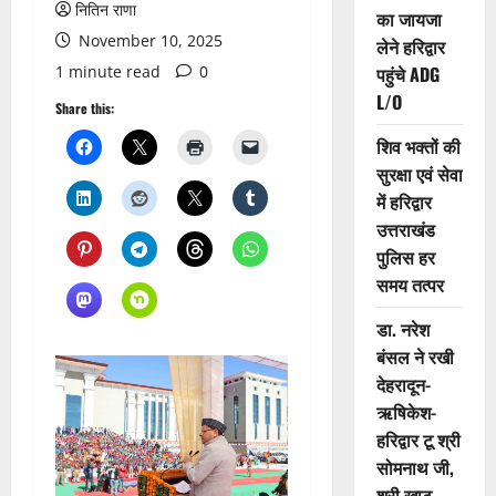
नितिन राणा
का जायजा
November 10, 2025
लेने हरिद्वार
1 minute read
0
पहुंचे ADG
L/O
Share this:
शिव भक्तों की
सुरक्षा एवं सेवा
में हरिद्वार
उत्तराखंड
पुलिस हर
समय तत्पर
डा. नरेश
बंसल ने रखी
देहरादून-
ऋषिकेश-
हरिद्वार टू श्री
सोमनाथ जी,
श्री खाटू