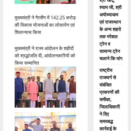
श्याम जी, श्री
अयोध्याधाम
मुख्यमंत्री ने गैरसैंण में 142.25 करोड़
एवं राजस्थान
की विकास योजनाओं का लोकार्पण एवं
के अन्य शहरो
शिलान्यास किया
तक स्पेशल
ट्रेन व
मुख्यमंत्री ने राज्य आंदोलन के शहीदों
सामान्य ट्रेन
को श्रद्धांजलि दी, आंदोलनकारियों को
चलाने कि मांग
किया सम्मानित
राष्ट्रीय
राजमार्ग से
संबंधित
प्रकरणों की
समीक्षा,
जिलाधिकारी
ने दिए
समयबद्ध
कार्रवाई के