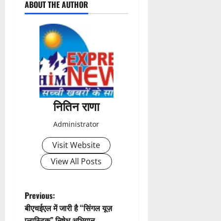
ABOUT THE AUTHOR
o
s
t
n
a
नितिन राणा
v
Administrator
i
Visit Website
g
View All Posts
a
t
P
Previous:
बीएचईएल में जारी है “सिंगल यूज़
i
o
प्लास्टिक” निषेध अभियान