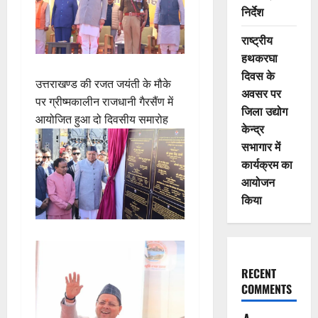
निर्देश
राष्ट्रीय
हथकरघा
दिवस के
उत्तराखण्ड की रजत जयंती के मौके
अवसर पर
पर ग्रीष्मकालीन राजधानी गैरसैंण में
जिला उद्योग
आयोजित हुआ दो दिवसीय समारोह
केन्द्र
सभागार में
कार्यक्रम का
आयोजन
किया
RECENT
COMMENTS