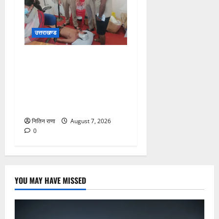
उत्तराखण्ड
संजय पुल के पास सीढ़ियों से
फिसलने की वजह से ग्राम
अलीपुर शामली उत्तर प्रदेश
निवासी आर्यन कुमार के सर पर
गहरी चोट आ गई
नितिन राणा
August 7, 2026
0
YOU MAY HAVE MISSED