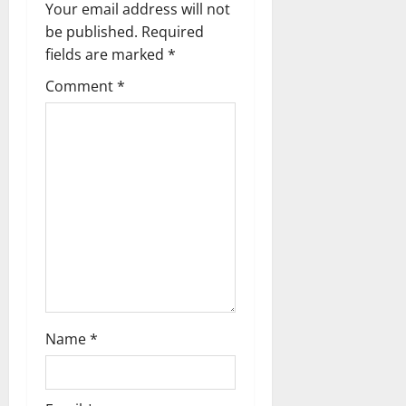
Your email address will not
i
be published.
Required
g
fields are marked
*
Comment
*
a
t
i
o
n
Name
*