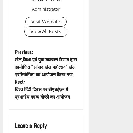
v
Administrator
i
Visit Website
g
View All Posts
a
t
P
Previous:
खेल,शिक्षा एवं युवा कल्याण विभाग द्वारा
i
o
आयोजित “सांसद खेल महोत्सव” खेल
प्रतियोगिता का आयोजन किया गया
o
s
Next:
n
t
विश्व हिंदी दिवस पर बीएचईएल में
प्रभागीय काव्य गोष्ठी का आयोजन
n
a
Leave a Reply
v