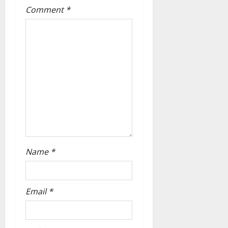
Comment
*
a
t
i
o
n
Name
*
Email
*