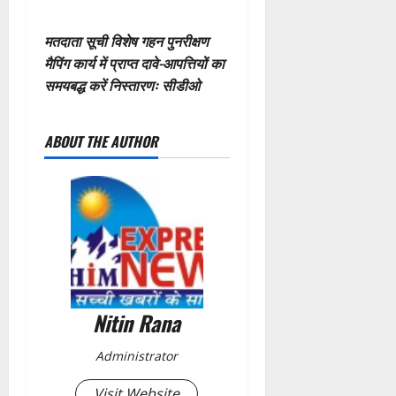
P
मतदाता सूची विशेष गहन पुनरीक्षण
मैपिंग कार्य में प्राप्त दावे-आपत्तियों का
o
समयबद्ध करें निस्तारणः सीडीओ
s
ABOUT THE AUTHOR
t
n
a
v
i
Nitin Rana
g
Administrator
a
Visit Website