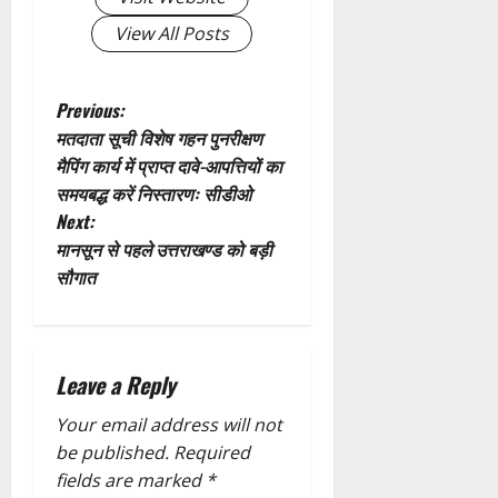
t
View All Posts
i
P
o
Previous:
मतदाता सूची विशेष गहन पुनरीक्षण
o
n
मैपिंग कार्य में प्राप्त दावे-आपत्तियों का
समयबद्ध करें निस्तारणः सीडीओ
s
Next:
t
मानसून से पहले उत्तराखण्ड को बड़ी
सौगात
n
a
Leave a Reply
v
Your email address will not
i
be published.
Required
g
fields are marked
*