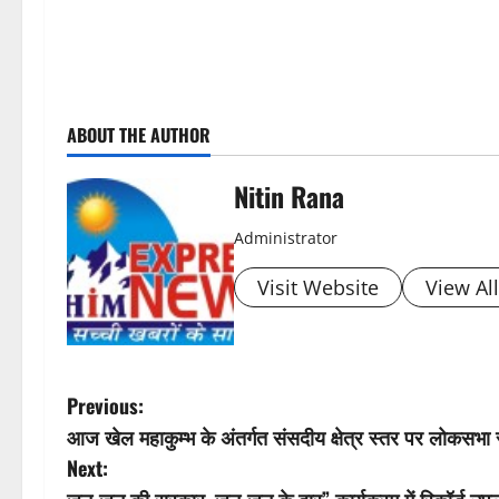
P
ABOUT THE AUTHOR
o
s
Nitin Rana
t
Administrator
n
Visit Website
View Al
a
v
P
Previous:
i
आज खेल महाकुम्भ के अंतर्गत संसदीय क्षेत्र स्तर पर लोकसभ
o
Next:
g