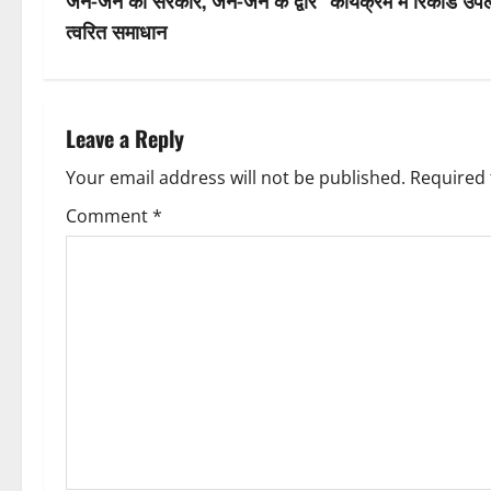
s
जन-जन की सरकार, जन-जन के द्वार” कार्यक्रम में रिकॉर्ड उपलब्धि:
a
त्वरित समाधान
t
t
n
i
a
Leave a Reply
o
v
Your email address will not be published.
Required 
n
Comment
*
i
g
a
t
i
o