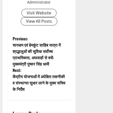
Administrator
i
Visit Website
g
View All Posts
a
t
P
Previous:
चारधाम एवं हेमकुंट साहिब यात्रा में
i
o
श्रद्धालुओं की सुविधा सर्वोच्च
प्राथमिकता, अफवाहों से बचें:
o
s
मुख्यमंत्री पुष्कर सिंह धामी
n
t
Next:
केंद्रीय योजनाओं में अपेक्षित तकनीकी
n
व संस्थागत सुधार लाने के मुख्य सचिव
के निर्देश
a
v