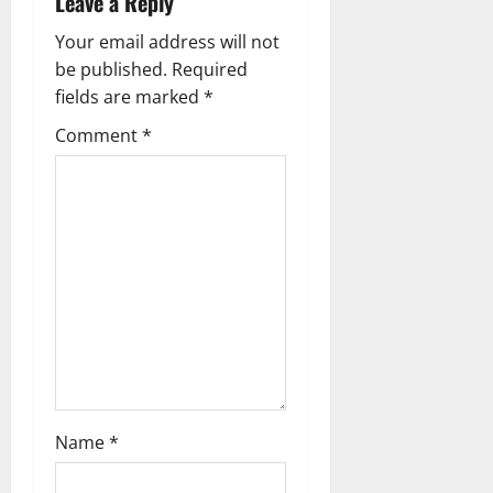
i
Leave a Reply
g
Your email address will not
be published.
Required
a
fields are marked
*
t
Comment
*
i
o
n
Name
*