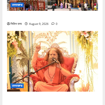
उत्तराखण्ड
चारधाम यात्रा,यात्री पंजीकरण बुलेटिन – विराट उत्तराखंड
नितिन राणा
August 9, 2026
0
उत्तराखण्ड
मानस कथाव्यास, संत श्री मुरलीधर जी की अमृतमयी ज्ञानधारा
में पूज्य स्वामी चिदानन्द सरस्वती जी का पावन सान्निध्य