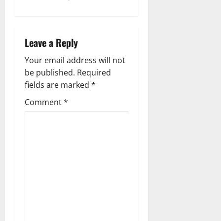
a
v
Leave a Reply
i
Your email address will not
g
be published.
Required
fields are marked
*
a
Comment
*
t
i
o
n