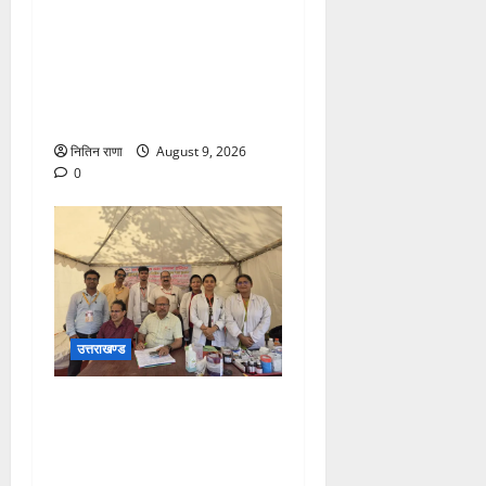
जनपद में विभिन्न स्कूलों एवं
विकास खंडों की ग्राम पंचायतों में
हर घर तिरंगा अभियान के तहत
आयोजित की गई तिरंगा रैली एवं
साइकिल रैली
नितिन राणा
August 9, 2026
0
उत्तराखण्ड
कांवड़ यात्रा पर आने वाले
शिवभक्तों का स्वास्थ्य खराब होने
की दशा में तत्काल निशुल्क किया