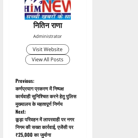
n
a
नितिन राणा
v
Administrator
i
Visit Website
g
View All Posts
a
t
P
Previous:
कर्णप्रयाग प्रकरण में निष्पक्ष
i
o
कार्यवाही सुनिश्चित करने हेतु पुलिस
मुख्यालय के महत्वपूर्ण निर्णय
o
s
Next:
n
t
कूड़ा परिवहन में लापरवाही पर नगर
निगम की सख्त कार्रवाई, एजेंसी पर
n
₹25,000 का जुर्माना