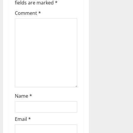
fields are marked
*
t
Comment
*
i
o
n
Name
*
Email
*