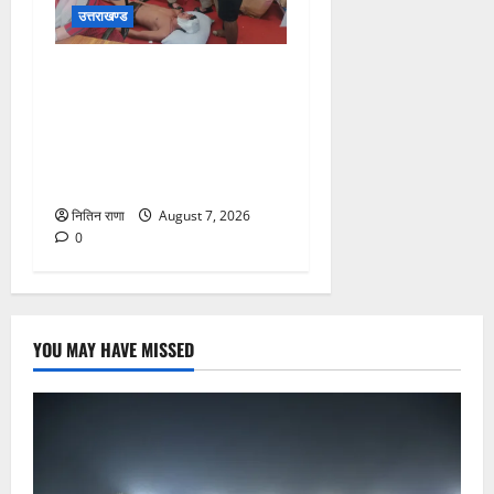
उत्तराखण्ड
संजय पुल के पास सीढ़ियों से
फिसलने की वजह से ग्राम
अलीपुर शामली उत्तर प्रदेश
निवासी आर्यन कुमार के सर पर
गहरी चोट आ गई
नितिन राणा
August 7, 2026
0
YOU MAY HAVE MISSED