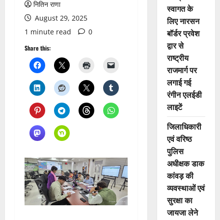
नितिन राणा
स्वागत के
August 29, 2025
लिए नारसन
1 minute read
0
बॉर्डर प्रवेश
द्वार से
Share this:
राष्ट्रीय
राजमार्ग पर
लगाई गई
रंगीन एलईडी
लाइटें
जिलाधिकारी
एवं वरिष्ठ
पुलिस
अधीक्षक डाक
कांवड़ की
व्यवस्थाओं एवं
सुरक्षा का
जायजा लेने