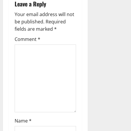
Leave a Reply
v
Your email address will not
i
be published.
Required
g
fields are marked
*
Comment
*
a
t
i
o
n
Name
*