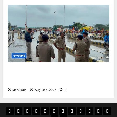
उत्तराखण्ड
कांवड़ यात्रा 2026 : भारी बारिश के बीच जिलाधिकारी एवं
एसएसपी द्वारा देहात क्षेत्र का भ्रमण, सुरक्षा व्यवस्थाओं का
लिया जायजा
Nitin Rana
August 6, 2026
0
अल्मोड़ा
उत्तराखण्ड
उधम
काशीपुर
चमोली
चम्पावत
टिहरी
देहरादून
पिथौरागढ़
पौड़ी
बागेश्वर
रूद्रपु