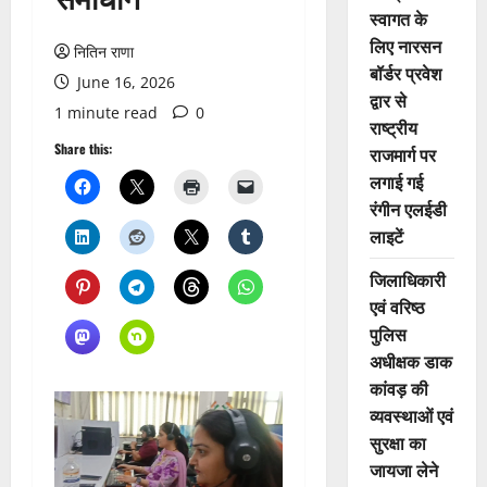
स्वागत के
लिए नारसन
नितिन राणा
बॉर्डर प्रवेश
June 16, 2026
द्वार से
1 minute read
0
राष्ट्रीय
Share this:
राजमार्ग पर
लगाई गई
रंगीन एलईडी
लाइटें
जिलाधिकारी
एवं वरिष्ठ
पुलिस
अधीक्षक डाक
कांवड़ की
व्यवस्थाओं एवं
सुरक्षा का
जायजा लेने