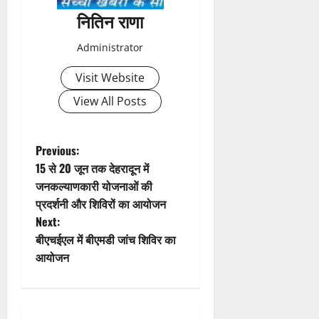
a
नितिन राणा
v
Administrator
i
Visit Website
g
View All Posts
a
t
P
Previous:
15 से 20 जून तक देहरादून में
i
o
जनकल्याणकारी योजनाओं की
प्रदर्शनी और शिविरों का आयोजन
o
s
Next:
n
t
बीएचईएल में बीएमडी जांच शिविर का
आयोजन
n
a