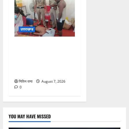
उत्तराखण्ड
संजय पुल के पास सीढ़ियों से
फिसलने की वजह से ग्राम
अलीपुर शामली उत्तर प्रदेश
निवासी आर्यन कुमार के सर पर
गहरी चोट आ गई
नितिन राणा
August 7, 2026
0
YOU MAY HAVE MISSED