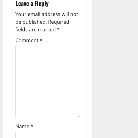
Leave a Reply
v
Your email address will not
i
be published.
Required
g
fields are marked
*
Comment
*
a
t
i
o
n
Name
*