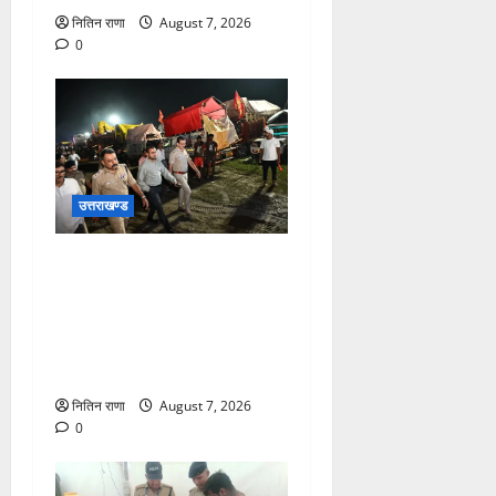
नितिन राणा
August 7, 2026
0
उत्तराखण्ड
जिलाधिकारी एवं वरिष्ठ पुलिस
अधीक्षक डाक कांवड़ की
व्यवस्थाओं एवं सुरक्षा का जायजा
लेने बैरागी कैंप पार्किंग स्थल जीरो
ग्राउंड पर देर रात्रि पहुंचे
नितिन राणा
August 7, 2026
0