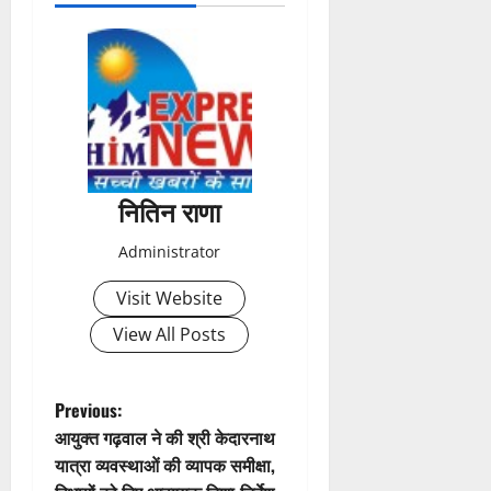
o
s
t
n
a
नितिन राणा
v
Administrator
i
Visit Website
g
View All Posts
a
t
P
Previous:
आयुक्त गढ़वाल ने की श्री केदारनाथ
i
o
यात्रा व्यवस्थाओं की व्यापक समीक्षा,