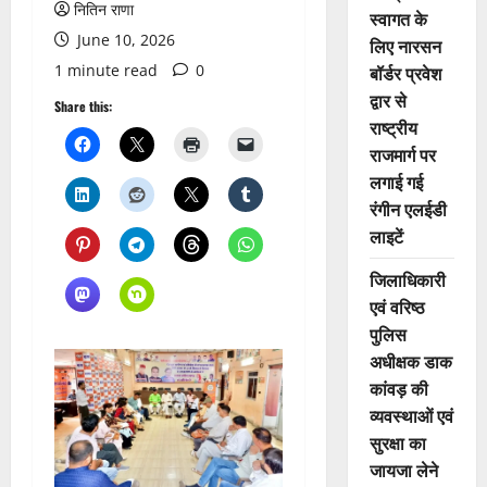
नितिन राणा
स्वागत के
June 10, 2026
लिए नारसन
1 minute read
0
बॉर्डर प्रवेश
द्वार से
Share this:
राष्ट्रीय
राजमार्ग पर
लगाई गई
रंगीन एलईडी
लाइटें
जिलाधिकारी
एवं वरिष्ठ
पुलिस
अधीक्षक डाक
कांवड़ की
व्यवस्थाओं एवं
सुरक्षा का
जायजा लेने