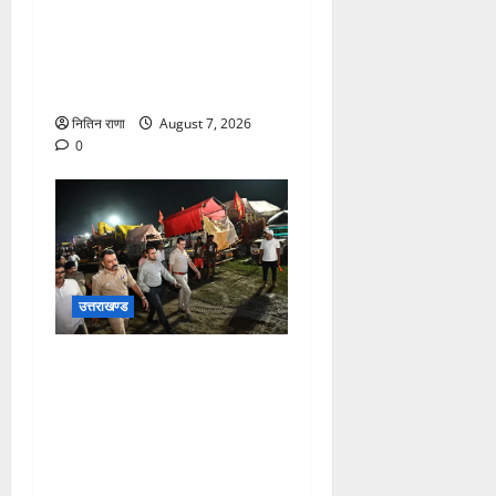
कांवड़ यात्रियों के स्वागत के लिए
नारसन बॉर्डर प्रवेश द्वार से
राष्ट्रीय राजमार्ग पर लगाई गई
रंगीन एलईडी लाइटें
नितिन राणा
August 7, 2026
0
उत्तराखण्ड
जिलाधिकारी एवं वरिष्ठ पुलिस
अधीक्षक डाक कांवड़ की
व्यवस्थाओं एवं सुरक्षा का जायजा
लेने बैरागी कैंप पार्किंग स्थल जीरो
ग्राउंड पर देर रात्रि पहुंचे