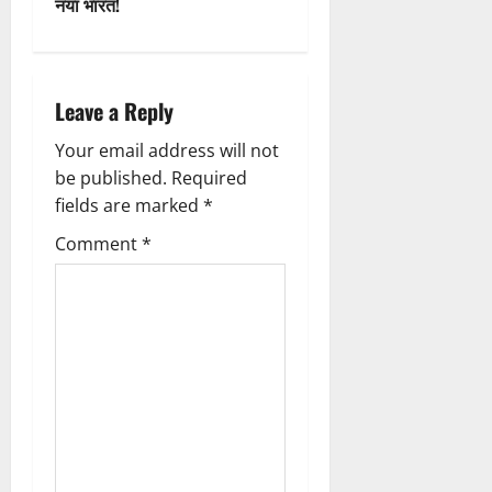
नया भारत!
a
v
i
Leave a Reply
g
Your email address will not
be published.
Required
a
fields are marked
*
t
Comment
*
i
o
n