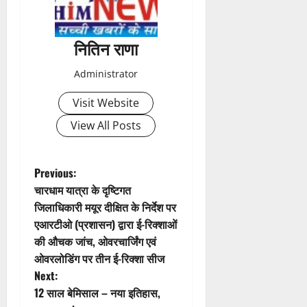
n
a
नितिन राणा
v
Administrator
i
Visit Website
g
View All Posts
a
t
P
Previous:
चारधाम यात्रा के दृष्टिगत
i
o
जिलाधिकारी मयूर दीक्षित के निर्देश पर
एआरटीओ (प्रशासन) द्वारा ई-रिक्शाओं
o
s
की औचक जांच, ओवरचार्जिंग एवं
n
t
ओवरलोडिंग पर तीन ई-रिक्शा सीज
Next:
n
12 साल बेमिसाल – नया इतिहास,